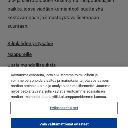
bio- ja kiertotalouden keskittymä. Huippuosaajien
paikka, jossa viedään kemianteollisuutta yhä
kestävämpään ja ilmastoystävällisempään
suuntaan.
Kilpilahden yritysalue
Naapureille
Uusia mahdollisuuksia
Käytämme evästeitä, jotta sivustomme toimii oikein ja
Palvelu­toimittajille
voimme personoida sisältöä ja mainoksia, tarjota sosiaalisen
median ominaisuuksia ja analysoida tietoliikennettä. Jaamme
Ota yhteyttä
myös tietoja tavasta, jolla käytät sivustoamme sosiaalisen
Poikkeamatiedotteet
median, mainonta- ja analytiikkakumppaneidemme kanssa..
Evästeasetukset
© Kilpilahti 2023
Tietosuojaseloste
Evästekäytännöt
Vain välttämättömät evästeet