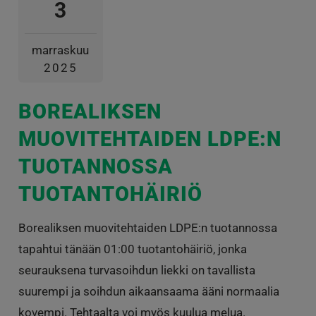
3
marraskuu
2025
BOREALIKSEN
MUOVITEHTAIDEN LDPE:N
TUOTANNOSSA
TUOTANTOHÄIRIÖ
Borealiksen muovitehtaiden LDPE:n tuotannossa
tapahtui tänään 01:00 tuotantohäiriö, jonka
seurauksena turvasoihdun liekki on tavallista
suurempi ja soihdun aikaansaama ääni normaalia
kovempi. Tehtaalta voi myös kuulua melua.