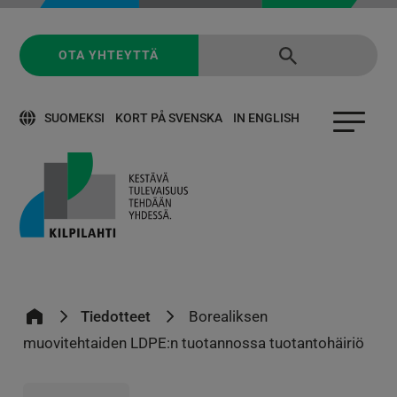
OTA YHTEYTTÄ
SUOMEKSI
KORT PÅ SVENSKA
IN ENGLISH
Tiedotteet
Borealiksen
muovitehtaiden LDPE:n tuotannossa tuotantohäiriö