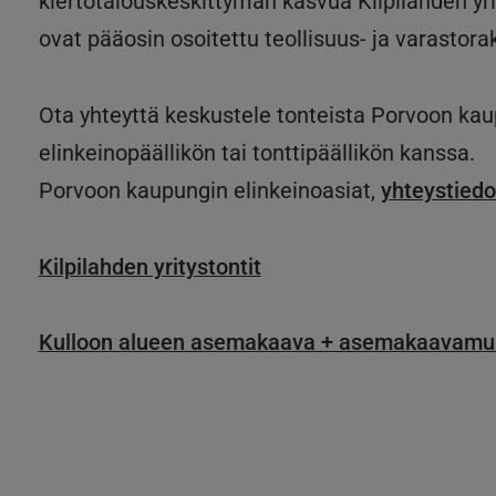
kiertotalouskeskittymän kasvua Kilpilahden yrit
ovat pääosin osoitettu teollisuus- ja varastora
Ota yhteyttä keskustele tonteista Porvoon ka
elinkeinopäällikön tai tonttipäällikön kanssa.
Porvoon kaupungin elinkeinoasiat,
yhteystiedo
Kilpilahden yritystontit
Kulloon alueen asemakaava + asemakaavamu