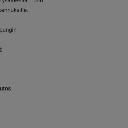
ysalueella. Tontit
kennuksille.
upungin
t
utos