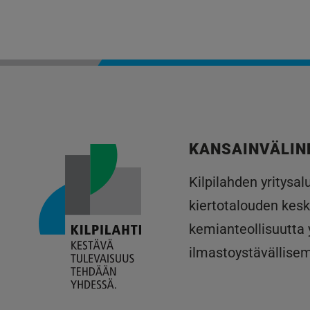
KANSAINVÄLIN
Kilpilahden yritysa
kiertotalouden kesk
kemianteollisuutta
ilmastoystävällise