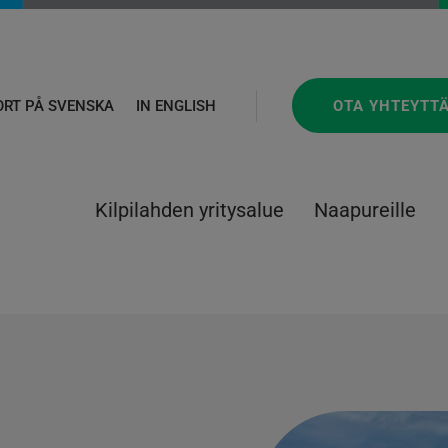
OTA YHTEYTT
ORT PÅ SVENSKA
IN ENGLISH
Kilpilahden yritysalue
Naapureille