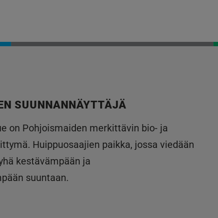
EN SUUNNANNÄYTTÄJÄ
lue on Pohjoismaiden merkittävin bio- ja
ittymä. Huippuosaajien paikka, jossa viedään
 yhä kestävämpään ja
mpään suuntaan.