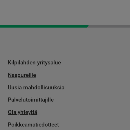
Kilpilahden yritysalue
Naapureille
Uusia mahdollisuuksia
Palvelu­toimittajille
Ota yhteyttä
Poikkeamatiedotteet