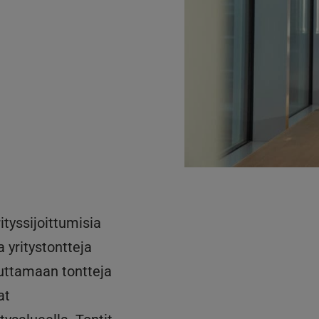
tyssijoittumisia
 yritystontteja
vuttamaan tontteja
at