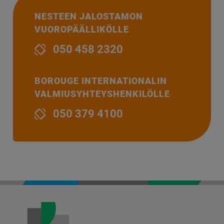
NESTEEN JALOSTAMON
VUOROPÄÄLLIKÖLLE
050 458 2320
BOROUGE INTERNATIONALIN
VALMIUSYHTEYSHENKILÖLLE
050 379 4100