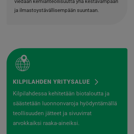
viedään kemianteollisuutta yhä kestävämpään
ja ilmastoystävällisempään suuntaan.
KILPILAHDEN YRITYSALUE
Kilpilahdessa kehitetään biotaloutta ja
säästetään luonnonvaroja hyödyntämällä
teollisuuden jätteet ja sivuvirrat
arvokkaiksi raaka-aineiksi.