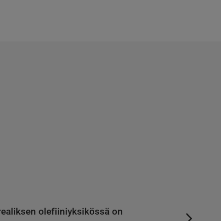
ealiksen olefiiniyksikössä on