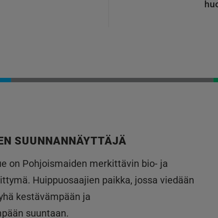
huo
EN SUUNNANNÄYTTÄJÄ
lue on Pohjoismaiden merkittävin bio- ja
ittymä. Huippuosaajien paikka, jossa viedään
 yhä kestävämpään ja
mpään suuntaan.