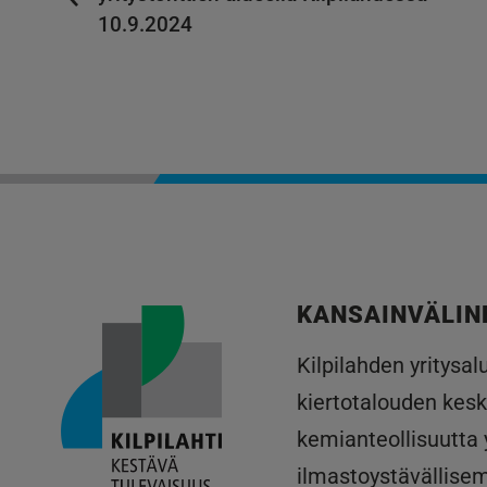
10.9.2024
KANSAINVÄLIN
Kilpilahden yritysa
kiertotalouden kesk
kemianteollisuutta
ilmastoystävällise