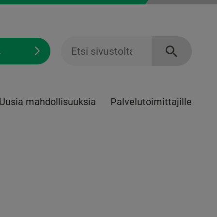
Ä
Uusia mahdollisuuksia
Palvelu­toimittajille