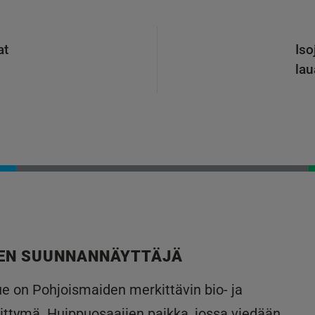
at
Iso
lau
EN SUUNNANNÄYTTÄJÄ
lue on Pohjoismaiden merkittävin bio- ja
ittymä. Huippuosaajien paikka, jossa viedään