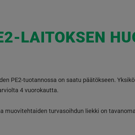
E2-LAITOKSEN HU
iden PE2-tuotannossa on saatu päätökseen. Yksikö
rviolta 4 vuorokautta.
 muovitehtaiden turvasoihdun liekki on tavanomai