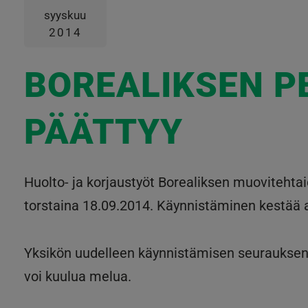
syyskuu
2014
BOREALIKSEN P
PÄÄTTYY
Huolto- ja korjaustyöt Borealiksen muovitehta
torstaina 18.09.2014. Käynnistäminen kestää a
Yksikön uudelleen käynnistämisen seurauksena
voi kuulua melua.