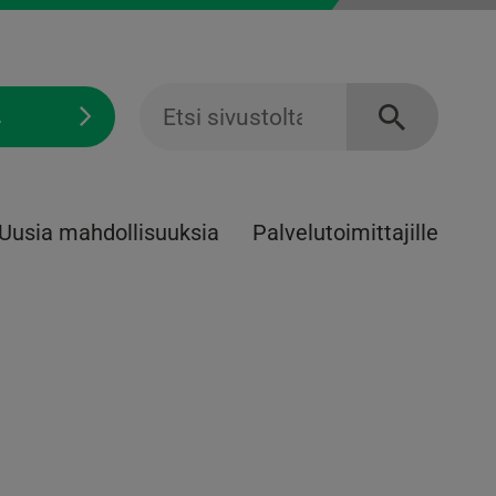
Ä
Uusia mahdollisuuksia
Palvelu­toimittajille