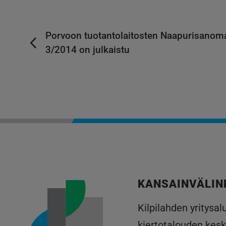
Porvoon tuotantolaitosten Naapurisanom
3/2014 on julkaistu
KANSAINVÄLIN
Kilpilahden yritysa
kiertotalouden kesk