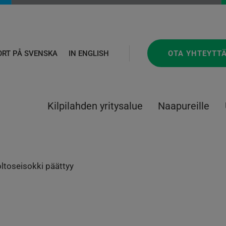
OTA YHTEYTT
ORT PÅ SVENSKA
IN ENGLISH
Kilpilahden yritysalue
Naapureille
ltoseisokki päättyy