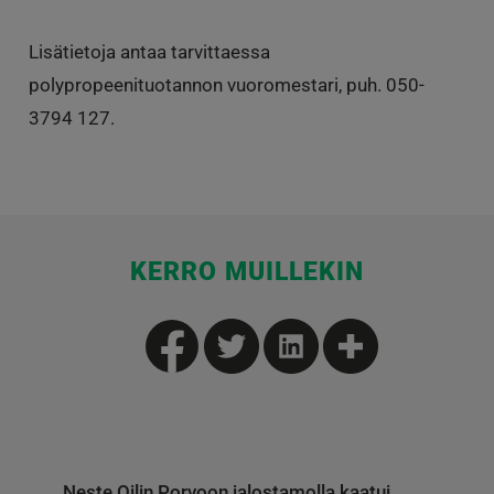
Lisätietoja antaa tarvittaessa
polypropeenituotannon vuoromestari, puh. 050-
3794 127.
KERRO MUILLEKIN
Neste Oilin Porvoon jalostamolla kaatui