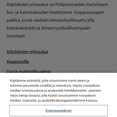
Kilpilahden yritysalue on Pohjoismaiden merkittävin
bio- ja kiertotalouden keskittymä. Huippuosaajien
paikka, jossa viedään kemianteollisuutta yhä
kestävämpään ja ilmastoystävällisempään
suuntaan.
Kilpilahden yritysalue
Naapureille
Uusia mahdollisuuksia
Käytämme evästeitä, jotta sivustomme toimii oikein ja
Palvelu­toimittajille
voimme personoida sisältöä ja mainoksia, tarjota sosiaalisen
median ominaisuuksia ja analysoida tietoliikennettä. Jaamme
Ota yhteyttä
myös tietoja tavasta, jolla käytät sivustoamme sosiaalisen
Poikkeamatiedotteet
median, mainonta- ja analytiikkakumppaneidemme kanssa..
Evästeasetukset