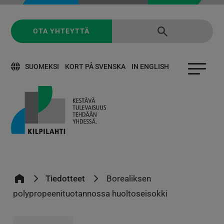
OTA YHTEYTTÄ
SUOMEKSI
KORT PÅ SVENSKA
IN ENGLISH
Tiedotteet
Borealiksen
polypropeenituotannossa huoltoseisokki