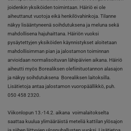
joidenkin yksiköiden toimintaan. Häiriö ei ole
aiheuttanut vuotoja eikä henkilövahinkoja. Tilanne
näkyy lisääntyneenä soihdutuksena ja meluna sekä
mahdollisena hajuhaittana. Häiriön vuoksi
pysäytettyjen yksiköiden käynnistykset aloitetaan
mahdollisimman pian ja jalostamon toiminnan
arvioidaan normalisoituvan lähipäivien aikana. Häiriö
aiheutti myös Borealiksen olefiinituotannon alasajon
ja näkyy soihdutuksena Borealiksen laitoksilla.
Lisätietoja antaa jalostamon vuoropäällikkö, puh.
050 458 2320.
Viikonlopun 13.-14.2. aikana voimalaitokselta
saattaa kuulua ylimääräistä meteliä kattilan ylösajon
ja siihen liittyvien ulospuhallusten vuoksi. Lisätietoa