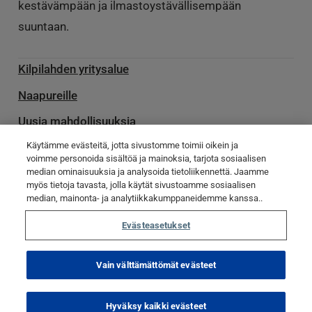
kestävämpään ja ilmastoystävällisempään
suuntaan.
Kilpilahden yritysalue
Naapureille
Uusia mahdollisuuksia
Käytämme evästeitä, jotta sivustomme toimii oikein ja
Palvelu­toimittajille
voimme personoida sisältöä ja mainoksia, tarjota sosiaalisen
median ominaisuuksia ja analysoida tietoliikennettä. Jaamme
Ota yhteyttä
myös tietoja tavasta, jolla käytät sivustoamme sosiaalisen
median, mainonta- ja analytiikkakumppaneidemme kanssa..
Poikkeamatiedotteet
Evästeasetukset
© Kilpilahti 2023
Tietosuojaseloste
Evästekäytännöt
Vain välttämättömät evästeet
Evästeasetukset
Hyväksy kaikki evästeet