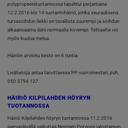
polypropeenituotannossa tapahtui perjantaina
12.2.2016 klo 14 tuotantohäiriö, jonka seurauksena
turvasoihdun liekki on tavallista suurempi ja soihdun
aikaansaama ääni normaalia kovempi. Tehtaalta voi
myös kuulua melua.
Häiriön arvioitu kesto on 6 tuntia.
Lisätietoja antaa tarvittaessa PP-vuoromestari, puh.
050 3794 127.
HÄIRIÖ KILPILAHDEN HÖYRYN
TUOTANNOSSA
Häiriö Kilpilahden höyryn tuotannossa 11.2.2016
aamupäivällä vaikuttaa Nesteen Porvoon jalostamon