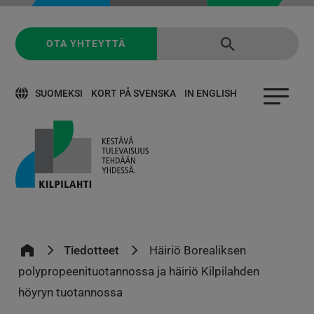
OTA YHTEYTTÄ
SUOMEKSI
KORT PÅ SVENSKA
IN ENGLISH
Tiedotteet
Häiriö Borealiksen
polypropeenituotannossa ja häiriö Kilpilahden
höyryn tuotannossa