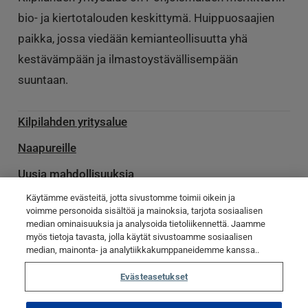
bio- ja kiertotalouden keskittymä. Huippuosaajien
paikka, jossa viedään kemianteollisuutta yhä
kestävämpään ja ilmastoystävällisempään
suuntaan.
Kilpilahden yritysalue
Naapureille
Uusia mahdollisuuksia
Käytämme evästeitä, jotta sivustomme toimii oikein ja
Palvelu­toimittajille
voimme personoida sisältöä ja mainoksia, tarjota sosiaalisen
median ominaisuuksia ja analysoida tietoliikennettä. Jaamme
Ota yhteyttä
myös tietoja tavasta, jolla käytät sivustoamme sosiaalisen
Poikkeamatiedotteet
median, mainonta- ja analytiikkakumppaneidemme kanssa..
Evästeasetukset