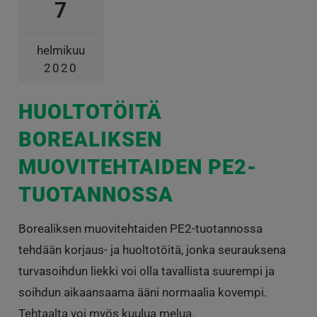
7
helmikuu
2020
HUOLTOTÖITÄ
BOREALIKSEN
MUOVITEHTAIDEN PE2-
TUOTANNOSSA
Borealiksen muovitehtaiden PE2-tuotannossa
tehdään korjaus- ja huoltotöitä, jonka seurauksena
turvasoihdun liekki voi olla tavallista suurempi ja
soihdun aikaansaama ääni normaalia kovempi.
Tehtaalta voi myös kuulua melua.