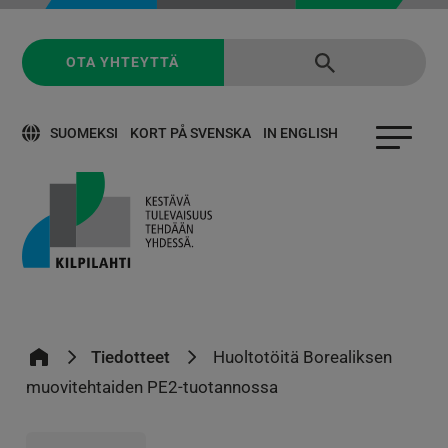
OTA YHTEYTTÄ
SUOMEKSI
KORT PÅ SVENSKA
IN ENGLISH
Tiedotteet
Huoltotöitä Borealiksen
muovitehtaiden PE2-tuotannossa