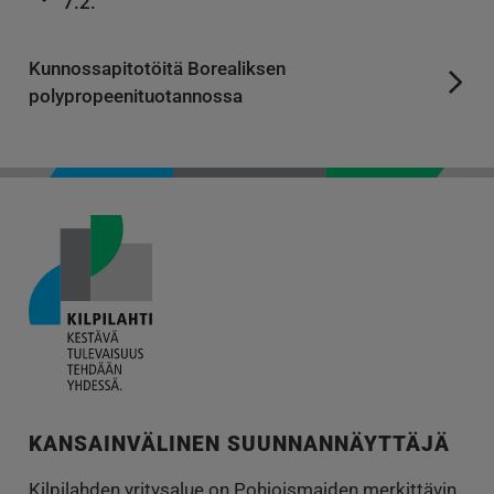
7.2.
Kunnossapitotöitä Borealiksen
polypropeenituotannossa
KANSAINVÄLINEN SUUNNANNÄYTTÄJÄ
Kilpilahden yritysalue on Pohjoismaiden merkittävin