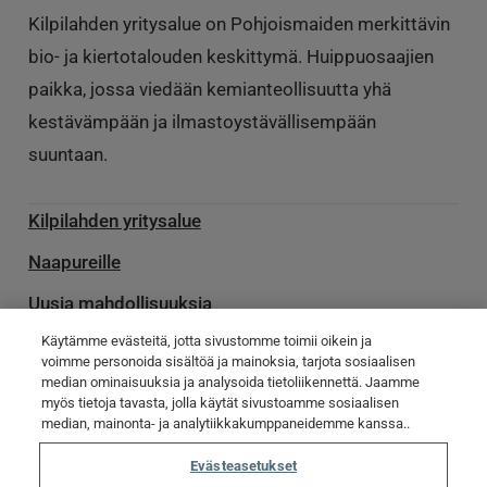
Kilpilahden yritysalue on Pohjoismaiden merkittävin
bio- ja kiertotalouden keskittymä. Huippuosaajien
paikka, jossa viedään kemianteollisuutta yhä
kestävämpään ja ilmastoystävällisempään
suuntaan.
Kilpilahden yritysalue
Naapureille
Uusia mahdollisuuksia
Käytämme evästeitä, jotta sivustomme toimii oikein ja
Palvelu­toimittajille
voimme personoida sisältöä ja mainoksia, tarjota sosiaalisen
median ominaisuuksia ja analysoida tietoliikennettä. Jaamme
Ota yhteyttä
myös tietoja tavasta, jolla käytät sivustoamme sosiaalisen
Poikkeamatiedotteet
median, mainonta- ja analytiikkakumppaneidemme kanssa..
Evästeasetukset