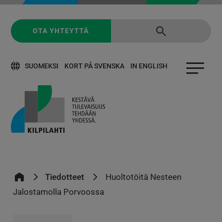
OTA YHTEYTTÄ
SUOMEKSI
KORT PÅ SVENSKA
IN ENGLISH
Tiedotteet
Huoltotöitä Nesteen
Jalostamolla Porvoossa