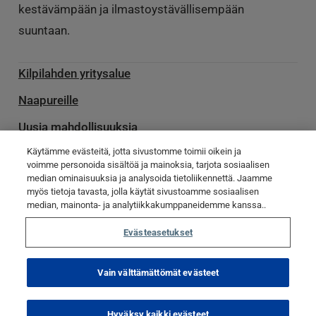
kestävämpään ja ilmastoystävällisempään
suuntaan.
Kilpilahden yritysalue
Naapureille
Uusia mahdollisuuksia
Käytämme evästeitä, jotta sivustomme toimii oikein ja
Palvelu­toimittajille
voimme personoida sisältöä ja mainoksia, tarjota sosiaalisen
Ota yhteyttä
median ominaisuuksia ja analysoida tietoliikennettä. Jaamme
myös tietoja tavasta, jolla käytät sivustoamme sosiaalisen
Poikkeamatiedotteet
median, mainonta- ja analytiikkakumppaneidemme kanssa..
Evästeasetukset
© Kilpilahti 2023
Tietosuojaseloste
Evästekäytännöt
Vain välttämättömät evästeet
Evästeasetukset
Hyväksy kaikki evästeet