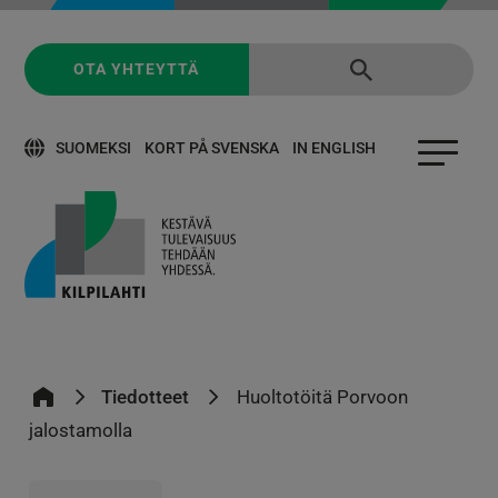
OTA YHTEYTTÄ
SUOMEKSI
KORT PÅ SVENSKA
IN ENGLISH
Tiedotteet
Huoltotöitä Porvoon
jalostamolla