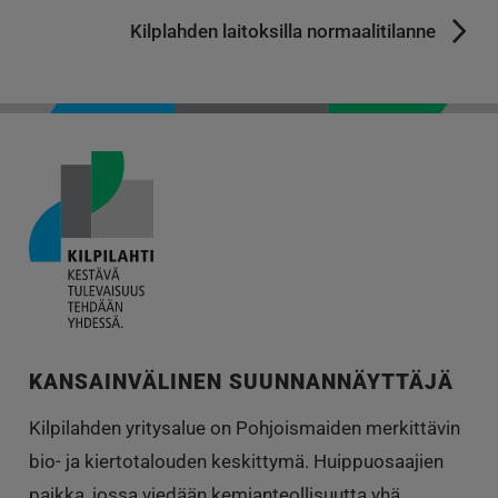
Kilplahden laitoksilla normaalitilanne
KANSAINVÄLINEN SUUNNANNÄYTTÄJÄ
Kilpilahden yritysalue on Pohjoismaiden merkittävin
bio- ja kiertotalouden keskittymä. Huippuosaajien
paikka, jossa viedään kemianteollisuutta yhä