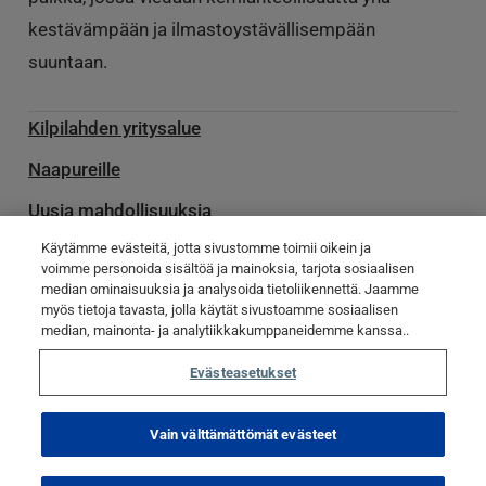
kestävämpään ja ilmastoystävällisempään
suuntaan.
Kilpilahden yritysalue
Naapureille
Uusia mahdollisuuksia
Käytämme evästeitä, jotta sivustomme toimii oikein ja
Palvelu­toimittajille
voimme personoida sisältöä ja mainoksia, tarjota sosiaalisen
median ominaisuuksia ja analysoida tietoliikennettä. Jaamme
Ota yhteyttä
myös tietoja tavasta, jolla käytät sivustoamme sosiaalisen
Poikkeamatiedotteet
median, mainonta- ja analytiikkakumppaneidemme kanssa..
Evästeasetukset
© Kilpilahti 2023
Tietosuojaseloste
Evästekäytännöt
Vain välttämättömät evästeet