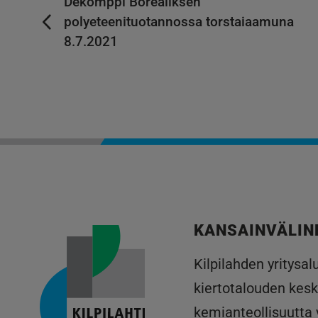
Dekomppi Borealiksen
polyeteenituotannossa torstaiaamuna
8.7.2021
KANSAINVÄLIN
Kilpilahden yritysa
kiertotalouden kesk
kemianteollisuutta