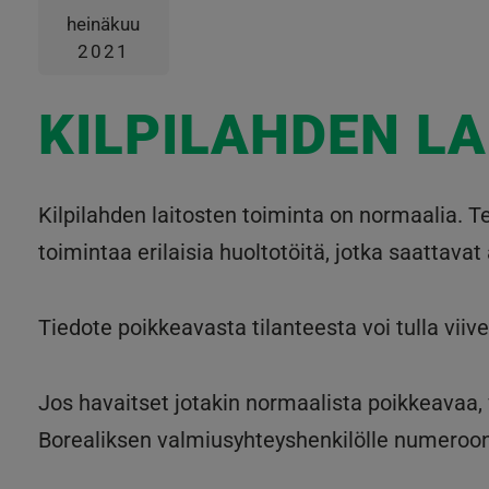
heinäkuu
2021
KILPILAHDEN L
Kilpilahden laitosten toiminta on normaalia. 
toimintaa erilaisia huoltotöitä, jotka saattavat
Tiedote poikkeavasta tilanteesta voi tulla vii
Jos havaitset jotakin normaalista poikkeavaa,
Borealiksen valmiusyhteyshenkilölle numeroo