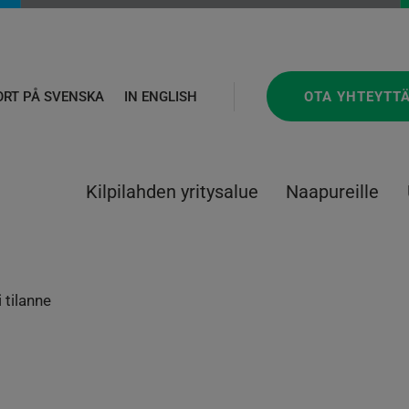
OTA YHTEYTT
ORT PÅ SVENSKA
IN ENGLISH
Kilpilahden yritysalue
Naapureille
 tilanne