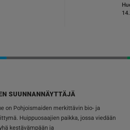
Huo
14
EN SUUNNANNÄYTTÄJÄ
lue on Pohjoismaiden merkittävin bio- ja
ittymä. Huippuosaajien paikka, jossa viedään
 yhä kestävämpään ja