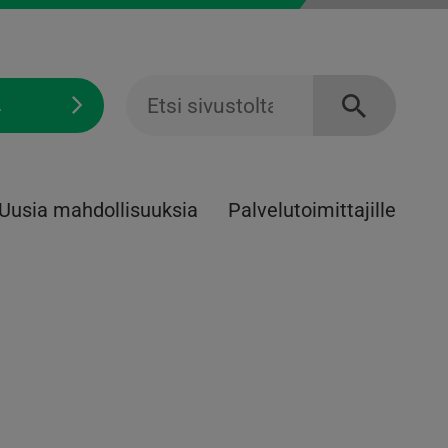
Ä
Uusia mahdollisuuksia
Palvelu­toimittajille