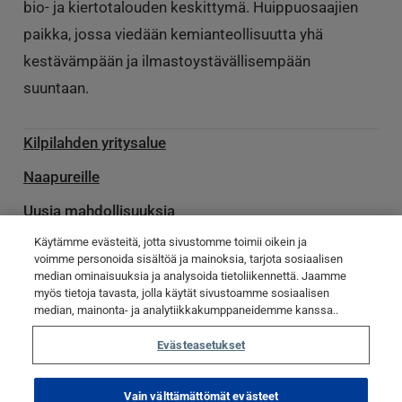
bio- ja kiertotalouden keskittymä. Huippuosaajien
paikka, jossa viedään kemianteollisuutta yhä
kestävämpään ja ilmastoystävällisempään
suuntaan.
Kilpilahden yritysalue
Naapureille
Uusia mahdollisuuksia
Käytämme evästeitä, jotta sivustomme toimii oikein ja
Palvelu­toimittajille
voimme personoida sisältöä ja mainoksia, tarjota sosiaalisen
Ota yhteyttä
median ominaisuuksia ja analysoida tietoliikennettä. Jaamme
myös tietoja tavasta, jolla käytät sivustoamme sosiaalisen
Poikkeamatiedotteet
median, mainonta- ja analytiikkakumppaneidemme kanssa..
Evästeasetukset
© Kilpilahti 2023
Tietosuojaseloste
Evästekäytännöt
Vain välttämättömät evästeet