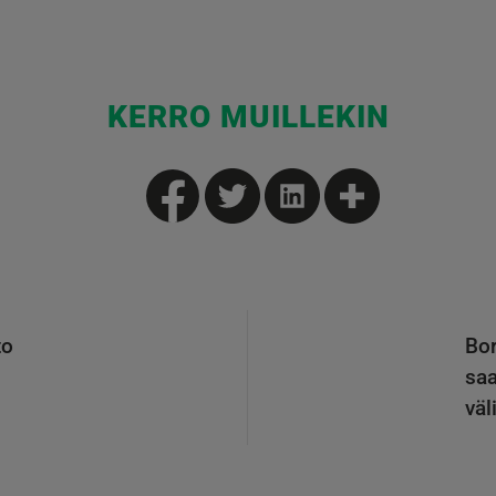
KERRO MUILLEKIN
to
Bor
saa
väl