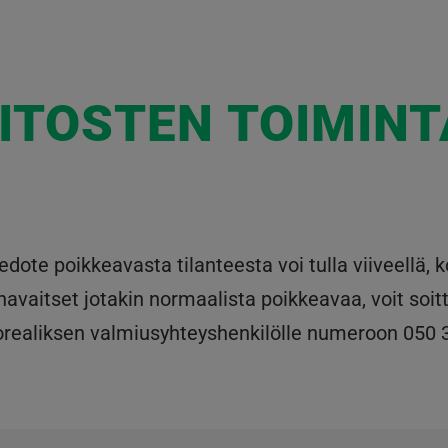
AITOSTEN TOIMINT
iedote poikkeavasta tilanteesta voi tulla viiveell
havaitset jotakin normaalista poikkeavaa, voit so
orealiksen valmiusyhteyshenkilölle numeroon 050 