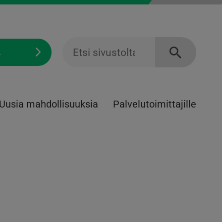
Ä
Uusia mahdollisuuksia
Palvelu­toimittajille