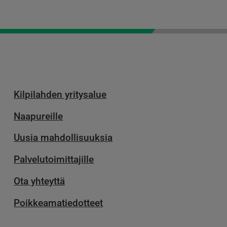
Kilpilahden yritysalue
Naapureille
Uusia mahdollisuuksia
Palvelu­toimittajille
Ota yhteyttä
Poikkeamatiedotteet