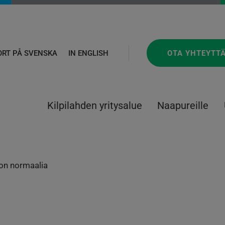
OTA YHTEYTT
ORT PÅ SVENSKA
IN ENGLISH
Kilpilahden yritysalue
Naapureille
 on normaalia