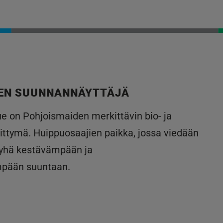
EN SUUNNANNÄYTTÄJÄ
lue on Pohjoismaiden merkittävin bio- ja
ittymä. Huippuosaajien paikka, jossa viedään
 yhä kestävämpään ja
mpään suuntaan.