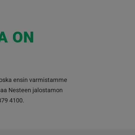
A ON
ä, koska ensin varmistamme
ittaa Nesteen jalostamon
379 4100.