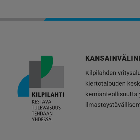
KANSAINVÄLIN
Kilpilahden yritysa
kiertotalouden kesk
kemianteollisuutta
ilmastoystävällise