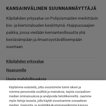
KANSAINVÄLINEN SUUNNANNÄYTTÄJÄ
Kilpilahden yritysalue on Pohjoismaiden merkittävin
bio- ja kiertotalouden keskittymä. Huippuosaajien
paikka, jossa viedään kemianteollisuutta yhä
kestävämpään ja ilmastoystävällisempään
suuntaan.
Kilpilahden yritysalue
Naapureille
Uusia mahdollisuuksia
Käytämme evästeitä, jotta sivustomme toimii oikein ja
Palvelu­toimittajille
voimme personoida sisältöä ja mainoksia, tarjota sosiaalisen
median ominaisuuksia ja analysoida tietoliikennettä. Jaamme
Ota yhteyttä
myös tietoja tavasta, jolla käytät sivustoamme sosiaalisen
median, mainonta- ja analytiikkakumppaneidemme kanssa..
Poikkeamatiedotteet