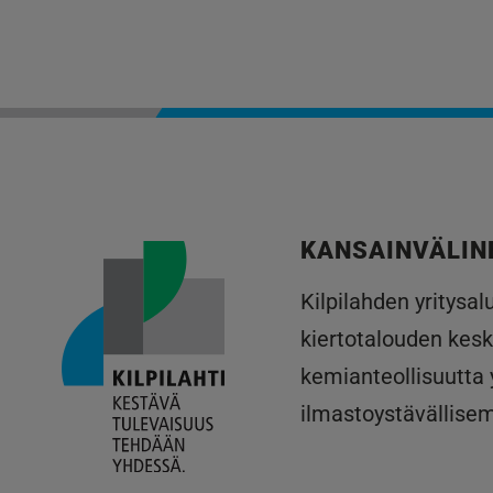
KANSAINVÄLIN
Kilpilahden yritysa
kiertotalouden kesk
kemianteollisuutta
ilmastoystävällise