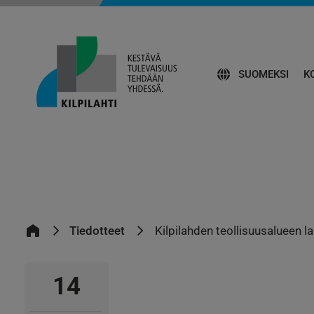
SUOMEKSI
K
Tiedotteet
Kilpilahden teollisuusalueen l
14