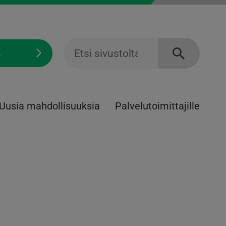
Ä
Uusia mahdollisuuksia
Palvelu­toimittajille