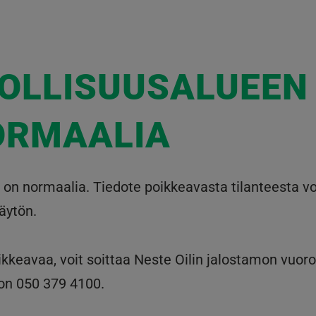
EOLLISUUSALUEEN
ORMAALIA
 on normaalia. Tiedote poikkeavasta tilanteesta voi 
äytön.
ikkeavaa, voit soittaa Neste Oilin jalostamon vuor
oon 050 379 4100.