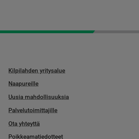
Kilpilahden yritysalue
Naapureille
Uusia mahdollisuuksia
Palvelu­toimittajille
Ota yhteyttä
Poikkeamatiedotteet