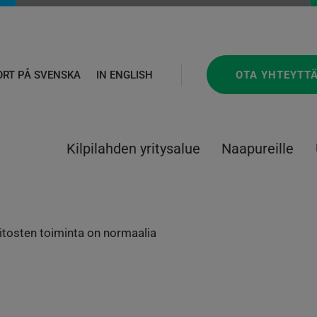
OTA YHTEYTT
ORT PÅ SVENSKA
IN ENGLISH
Kilpilahden yritysalue
Naapureille
aitosten toiminta on normaalia