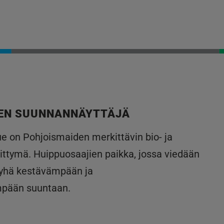
EN SUUNNANNÄYTTÄJÄ
lue on Pohjoismaiden merkittävin bio- ja
ittymä. Huippuosaajien paikka, jossa viedään
 yhä kestävämpään ja
mpään suuntaan.