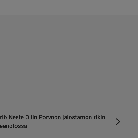
riö Neste Oilin Porvoon jalostamon rikin
teenotossa