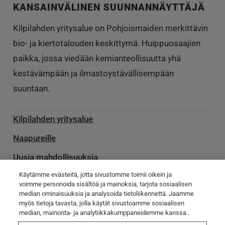
KANSAINVÄLINEN SUUNNANNÄYTTÄJÄ
Kilpilahden yritysalue on Pohjoismaiden merkittävin
bio- ja kiertotalouden keskittymä. Huippuosaajien
paikka, jossa viedään kemianteollisuutta yhä
kestävämpään ja ilmastoystävällisempään
suuntaan.
Kilpilahden yritysalue
Naapureille
Uusia mahdollisuuksia
Käytämme evästeitä, jotta sivustomme toimii oikein ja
Palvelu­toimittajille
voimme personoida sisältöä ja mainoksia, tarjota sosiaalisen
median ominaisuuksia ja analysoida tietoliikennettä. Jaamme
Ota yhteyttä
myös tietoja tavasta, jolla käytät sivustoamme sosiaalisen
Poikkeamatiedotteet
median, mainonta- ja analytiikkakumppaneidemme kanssa..