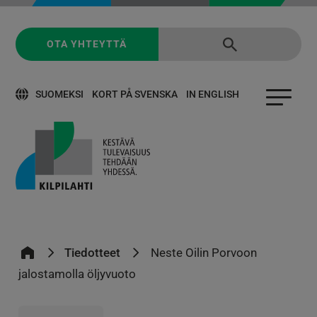
OTA YHTEYTTÄ
SUOMEKSI
KORT PÅ SVENSKA
IN ENGLISH
Tiedotteet
Neste Oilin Porvoon
jalostamolla öljyvuoto