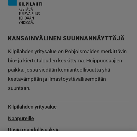
KANSAINVÄLINEN SUUNNANNÄYTTÄJÄ
Kilpilahden yritysalue on Pohjoismaiden merkittävin
bio- ja kiertotalouden keskittymä. Huippuosaajien
paikka, jossa viedään kemianteollisuutta yhä
kestävämpään ja ilmastoystävällisempään
suuntaan.
Kilpilahden yritysalue
Naapureille
Uusia mahdollisuuksia