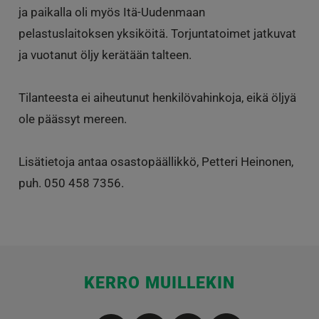
ja paikalla oli myös Itä-Uudenmaan
pelastuslaitoksen yksiköitä. Torjuntatoimet jatkuvat
ja vuotanut öljy kerätään talteen.
Tilanteesta ei aiheutunut henkilövahinkoja, eikä öljyä
ole päässyt mereen.
Lisätietoja antaa osastopäällikkö, Petteri Heinonen,
puh. 050 458 7356.
KERRO MUILLEKIN