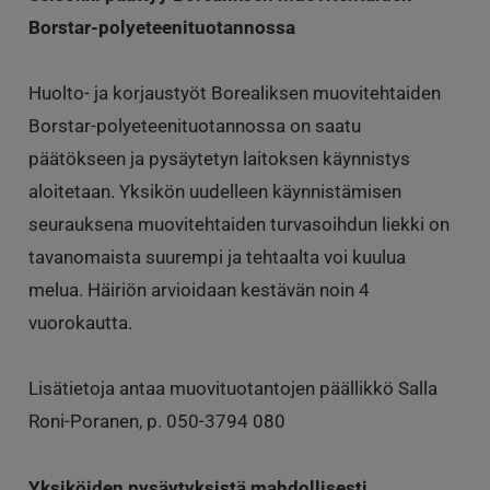
Borstar-polyeteenituotannossa
Huolto- ja korjaustyöt Borealiksen muovitehtaiden
Borstar-polyeteenituotannossa on saatu
päätökseen ja pysäytetyn laitoksen käynnistys
aloitetaan. Yksikön uudelleen käynnistämisen
seurauksena muovitehtaiden turvasoihdun liekki on
tavanomaista suurempi ja tehtaalta voi kuulua
melua. Häiriön arvioidaan kestävän noin 4
vuorokautta.
Lisätietoja antaa muovituotantojen päällikkö Salla
Roni-Poranen, p. 050-3794 080
Yksiköiden pysäytyksistä mahdollisesti