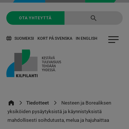
OTA YHTEYTTÄ
SUOMEKSI
KORT PÅ SVENSKA
IN ENGLISH
Tiedotteet
Nesteen ja Borealiksen
yksiköiden pysäytyksistä ja käynnistyksistä
mahdollisesti soihdutusta, melua ja hajuhaittaa