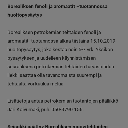
Borealiksen fenoli ja aromaatit –tuotannossa
huoltopysäytys
Borealiksen petrokemian tehtaiden fenoli ja
aromaatit -tuotannossa alkaa tiistaina 15.10.2019
huoltopysäytys, joka kestää noin 5-7 vrk. Yksikön
pysäytyksen ja uudelleen käynnistämisen
seurauksena petrokemian tehtaiden turvasoihdun
liekki saattaa olla tavanomaista suurempi ja
tehtaalta voi kuulua melua.
Lisätietoja antaa petrokemian tuotantojen päällikkö
Jari Koivumäki, puh. 050-3790 156.
Seisokki päättyy Borealiksen muovitehtaiden