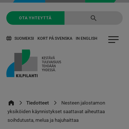
OTA YHTEYTTÄ
SUOMEKSI
KORT PÅ SVENSKA
IN ENGLISH
Tiedotteet
Nesteen jalostamon
yksiköiden käynnistykset saattavat aiheuttaa
soihdutusta, melua ja hajuhaittaa