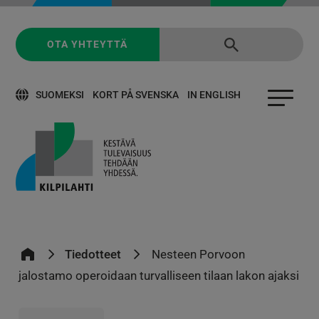
OTA YHTEYTTÄ
SUOMEKSI
KORT PÅ SVENSKA
IN ENGLISH
Tiedotteet
Nesteen Porvoon
jalostamo operoidaan turvalliseen tilaan lakon ajaksi