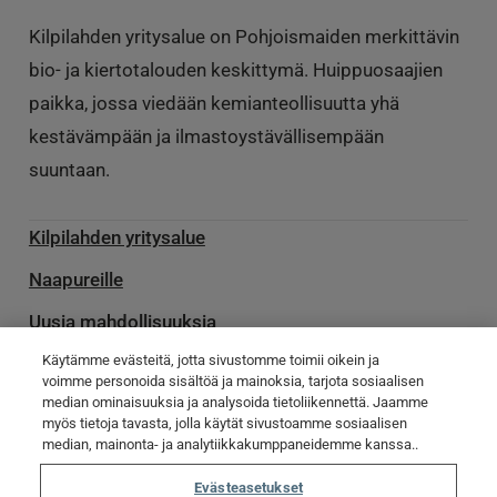
Kilpilahden yritysalue on Pohjoismaiden merkittävin
bio- ja kiertotalouden keskittymä. Huippuosaajien
paikka, jossa viedään kemianteollisuutta yhä
kestävämpään ja ilmastoystävällisempään
suuntaan.
Kilpilahden yritysalue
Naapureille
Uusia mahdollisuuksia
Käytämme evästeitä, jotta sivustomme toimii oikein ja
Palvelu­toimittajille
voimme personoida sisältöä ja mainoksia, tarjota sosiaalisen
median ominaisuuksia ja analysoida tietoliikennettä. Jaamme
Ota yhteyttä
myös tietoja tavasta, jolla käytät sivustoamme sosiaalisen
Poikkeamatiedotteet
median, mainonta- ja analytiikkakumppaneidemme kanssa..
Evästeasetukset