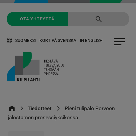
OTA YHTEYTTÄ
SUOMEKSI
KORT PÅ SVENSKA
IN ENGLISH
Tiedotteet
Pieni tulipalo Porvoon
jalostamon prosessiyksikössä