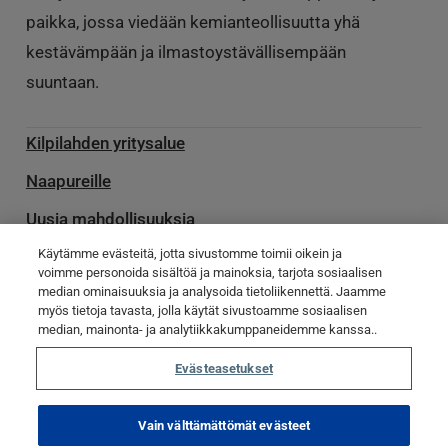
paikka, jossa viedään kemianteollisuutta yhä
kestävämpään ja ilmastoystävällisempään
suuntaan.
Kilpilahden yritysalue
Naapureille
Uusia mahdollisuuksia
Käytämme evästeitä, jotta sivustomme toimii oikein ja
Palvelu­toimittajille
voimme personoida sisältöä ja mainoksia, tarjota sosiaalisen
Ota yhteyttä
median ominaisuuksia ja analysoida tietoliikennettä. Jaamme
myös tietoja tavasta, jolla käytät sivustoamme sosiaalisen
Poikkeamatiedotteet
median, mainonta- ja analytiikkakumppaneidemme kanssa..
Evästeasetukset
© Kilpilahti 2023
Tietosuojaseloste
Evästekäytännöt
Vain välttämättömät evästeet