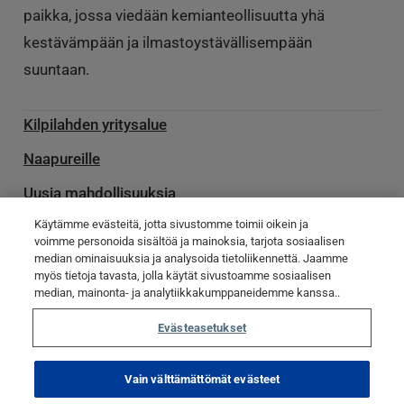
paikka, jossa viedään kemianteollisuutta yhä
kestävämpään ja ilmastoystävällisempään
suuntaan.
Kilpilahden yritysalue
Naapureille
Uusia mahdollisuuksia
Käytämme evästeitä, jotta sivustomme toimii oikein ja
Palvelu­toimittajille
voimme personoida sisältöä ja mainoksia, tarjota sosiaalisen
median ominaisuuksia ja analysoida tietoliikennettä. Jaamme
Ota yhteyttä
myös tietoja tavasta, jolla käytät sivustoamme sosiaalisen
Poikkeamatiedotteet
median, mainonta- ja analytiikkakumppaneidemme kanssa..
Evästeasetukset
© Kilpilahti 2023
Tietosuojaseloste
Evästekäytännöt
Vain välttämättömät evästeet