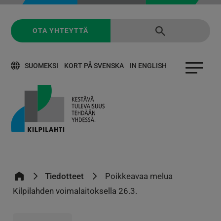
OTA YHTEYTTÄ
SUOMEKSI
KORT PÅ SVENSKA
IN ENGLISH
Tiedotteet
Poikkeavaa melua
Kilpilahden voimalaitoksella 26.3.