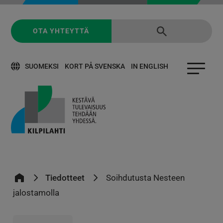
OTA YHTEYTTÄ
SUOMEKSI
KORT PÅ SVENSKA
IN ENGLISH
Tiedotteet
Soihdutusta Nesteen
jalostamolla