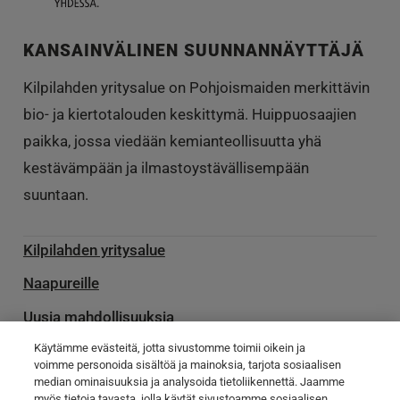
KANSAINVÄLINEN SUUNNANNÄYTTÄJÄ
Kilpilahden yritysalue on Pohjoismaiden merkittävin
bio- ja kiertotalouden keskittymä. Huippuosaajien
paikka, jossa viedään kemianteollisuutta yhä
kestävämpään ja ilmastoystävällisempään
suuntaan.
Kilpilahden yritysalue
Naapureille
Uusia mahdollisuuksia
Käytämme evästeitä, jotta sivustomme toimii oikein ja
Palvelu­toimittajille
voimme personoida sisältöä ja mainoksia, tarjota sosiaalisen
median ominaisuuksia ja analysoida tietoliikennettä. Jaamme
Ota yhteyttä
myös tietoja tavasta, jolla käytät sivustoamme sosiaalisen