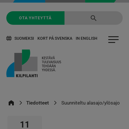
OTA YHTEYTTÄ
SUOMEKSI
KORT PÅ SVENSKA
IN ENGLISH
Tiedotteet
Suunniteltu alasajo/ylösajo
11