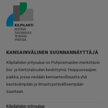
KANSAINVÄLINEN SUUNNANNÄYTTÄJÄ
Kilpilahden yritysalue on Pohjoismaiden merkittävin
bio- ja kiertotalouden keskittymä. Huippuosaajien
paikka, jossa viedään kemianteollisuutta yhä
kestävämpään ja ilmastoystävällisempään
suuntaan.
Kilpilahden yritysalue