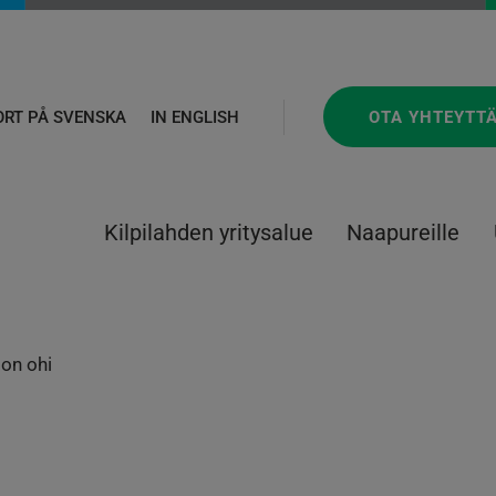
OTA YHTEYTT
ORT PÅ SVENSKA
IN ENGLISH
Kilpilahden yritysalue
Naapureille
 on ohi