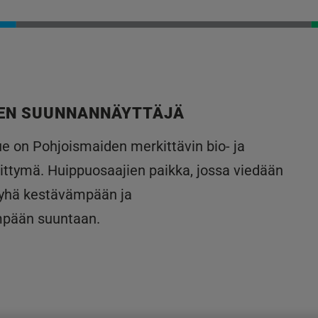
EN SUUNNANNÄYTTÄJÄ
lue on Pohjoismaiden merkittävin bio- ja
ittymä. Huippuosaajien paikka, jossa viedään
 yhä kestävämpään ja
mpään suuntaan.