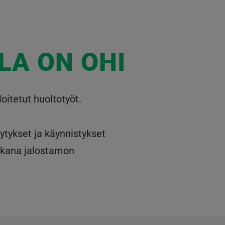
LA ON OHI
oitetut huoltotyöt.
ytykset ja käynnistykset
aikana jalostamon