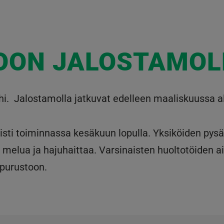
OON JALOSTAMOL
hi. Jalostamolla jatkuvat edelleen maaliskuussa al
sti toiminnassa kesäkuun lopulla. Yksiköiden pysä
a, melua ja hajuhaittaa. Varsinaisten huoltotöiden 
apurustoon.