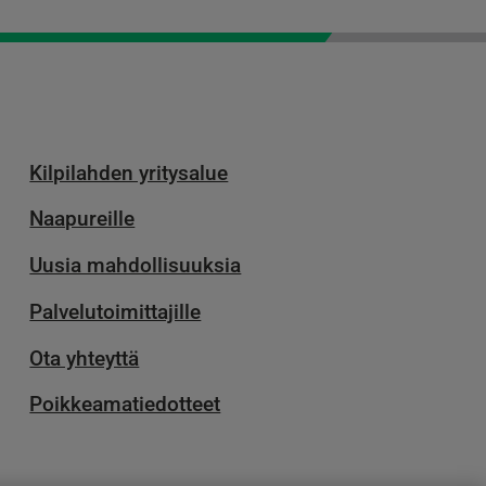
Kilpilahden yritysalue
Naapureille
Uusia mahdollisuuksia
Palvelu­toimittajille
Ota yhteyttä
Poikkeamatiedotteet