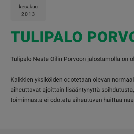
kesäkuu
2013
TULIPALO PORV
Tulipalo Neste Oilin Porvoon jalostamolla on o
Kaikkien yksiköiden odotetaan olevan normaali
aiheuttavat ajoittain lisääntynyttä soihdutust
toiminnasta ei odoteta aiheutuvan haittaa na