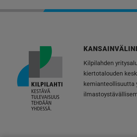
KANSAINVÄLIN
Kilpilahden yritysa
kiertotalouden kesk
kemianteollisuutta
ilmastoystävällise