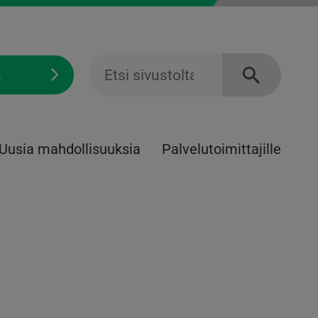
Ä
Uusia mahdollisuuksia
Palvelu­toimittajille