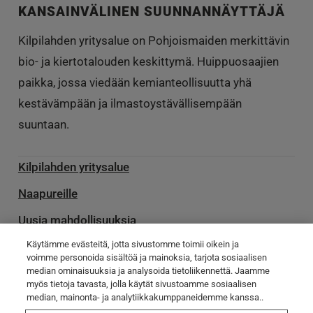
KANSAINVÄLINEN SUUNNANNÄYTTÄJÄ
Kilpilahden yritysalue on Pohjoismaiden merkittävin
bio- ja kiertotalouden keskittymä. Huippuosaajien
paikka, jossa viedään kemianteollisuutta yhä
kestävämpään ja ilmastoystävällisempään
suuntaan.
Kilpilahden yritysalue
Naapureille
Uusia mahdollisuuksia
Käytämme evästeitä, jotta sivustomme toimii oikein ja
Palvelu­toimittajille
voimme personoida sisältöä ja mainoksia, tarjota sosiaalisen
median ominaisuuksia ja analysoida tietoliikennettä. Jaamme
Ota yhteyttä
myös tietoja tavasta, jolla käytät sivustoamme sosiaalisen
Poikkeamatiedotteet
median, mainonta- ja analytiikkakumppaneidemme kanssa..