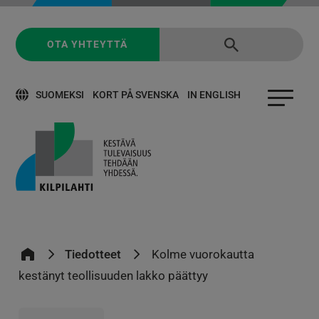
OTA YHTEYTTÄ
SUOMEKSI
KORT PÅ SVENSKA
IN ENGLISH
Tiedotteet
Kolme vuorokautta
kestänyt teollisuuden lakko päättyy