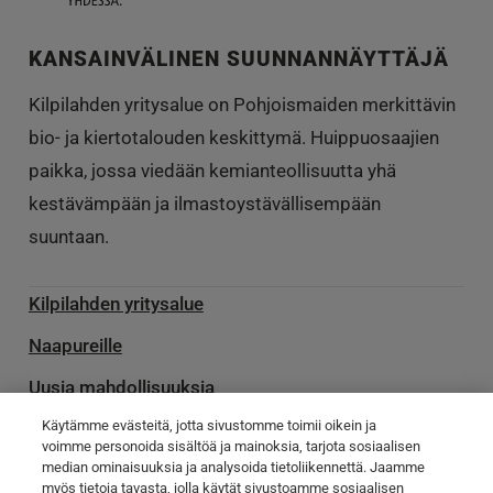
KANSAINVÄLINEN SUUNNANNÄYTTÄJÄ
Kilpilahden yritysalue on Pohjoismaiden merkittävin
bio- ja kiertotalouden keskittymä. Huippuosaajien
paikka, jossa viedään kemianteollisuutta yhä
kestävämpään ja ilmastoystävällisempään
suuntaan.
Kilpilahden yritysalue
Naapureille
Uusia mahdollisuuksia
Käytämme evästeitä, jotta sivustomme toimii oikein ja
Palvelu­toimittajille
voimme personoida sisältöä ja mainoksia, tarjota sosiaalisen
median ominaisuuksia ja analysoida tietoliikennettä. Jaamme
Ota yhteyttä
myös tietoja tavasta, jolla käytät sivustoamme sosiaalisen