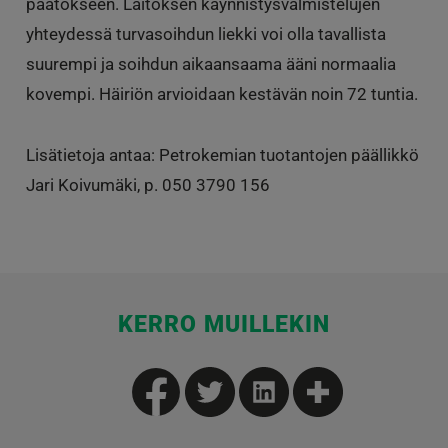
päätökseen. Laitoksen käynnistysvalmistelujen
yhteydessä turvasoihdun liekki voi olla tavallista
suurempi ja soihdun aikaansaama ääni normaalia
kovempi. Häiriön arvioidaan kestävän noin 72 tuntia.
Lisätietoja antaa: Petrokemian tuotantojen päällikkö
Jari Koivumäki, p. 050 3790 156
KERRO MUILLEKIN