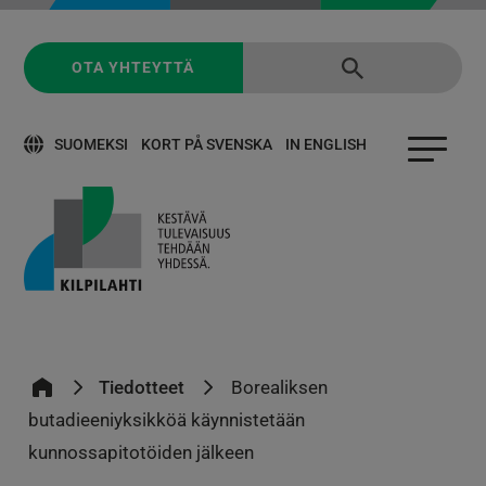
OTA YHTEYTTÄ
SUOMEKSI
KORT PÅ SVENSKA
IN ENGLISH
Tiedotteet
Borealiksen
butadieeniyksikköä käynnistetään
kunnossapitotöiden jälkeen