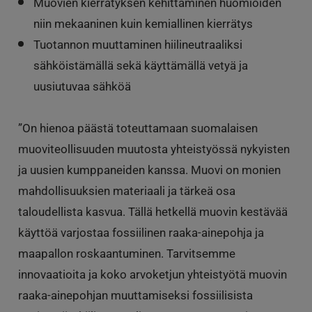
Muovien kierrätyksen kehittäminen huomioiden
niin mekaaninen kuin kemiallinen kierrätys
Tuotannon muuttaminen hiilineutraaliksi
sähköistämällä sekä käyttämällä vetyä ja
uusiutuvaa sähköä
”On hienoa päästä toteuttamaan suomalaisen
muoviteollisuuden muutosta yhteistyössä nykyisten
ja uusien kumppaneiden kanssa. Muovi on monien
mahdollisuuksien materiaali ja tärkeä osa
taloudellista kasvua. Tällä hetkellä muovin kestävää
käyttöä varjostaa fossiilinen raaka-ainepohja ja
maapallon roskaantuminen. Tarvitsemme
innovaatioita ja koko arvoketjun yhteistyötä muovin
raaka-ainepohjan muuttamiseksi fossiilisista