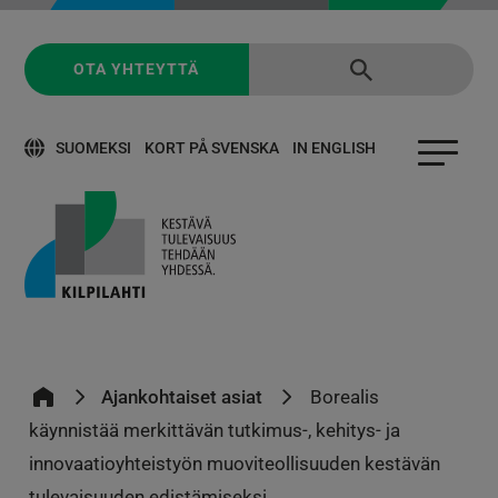
OTA YHTEYTTÄ
SUOMEKSI
KORT PÅ SVENSKA
IN ENGLISH
Ajankohtaiset asiat
Borealis
käynnistää merkittävän tutkimus-, kehitys- ja
innovaatioyhteistyön muoviteollisuuden kestävän
tulevaisuuden edistämiseksi