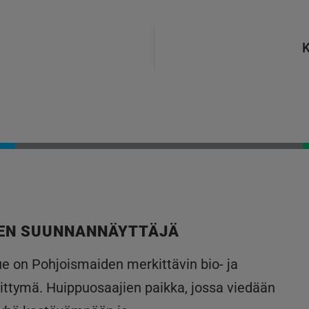
K
EN SUUNNANNÄYTTÄJÄ
lue on Pohjoismaiden merkittävin bio- ja
ittymä. Huippuosaajien paikka, jossa viedään