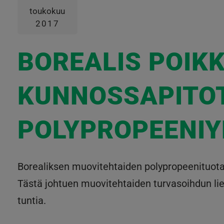
toukokuu
2017
BOREALIS POIK
KUNNOSSAPITO
POLYPROPEENIY
Borealiksen muovitehtaiden polypropeenituotan
Tästä johtuen muovitehtaiden turvasoihdun liek
tuntia.