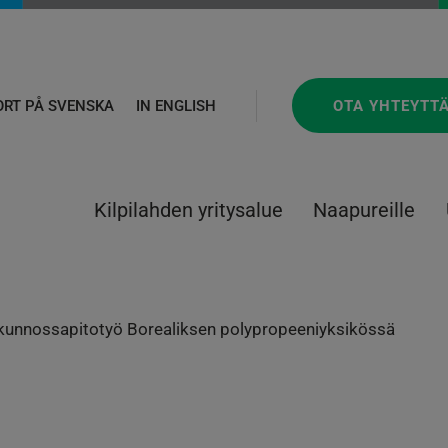
OTA YHTEYTT
ORT PÅ SVENSKA
IN ENGLISH
Kilpilahden yritysalue
Naapureille
kunnossapitotyö Borealiksen polypropeeniyksikössä