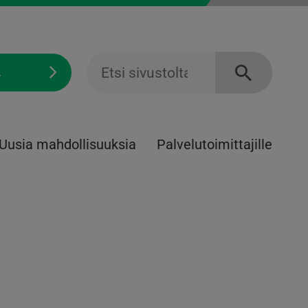
Ä
Uusia mahdollisuuksia
Palvelu­toimittajille