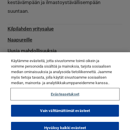
kestävämpään ja ilmastoystävällisempään
suuntaan.
Kilpilahden yritysalue
Naapureille
Uusia mahdollisuuksia
Käytämme evästeitä, jotta sivustomme toimii oikein ja
Palvelu­toimittajille
voimme personoida sisältöä ja mainoksia, tarjota sosiaalisen
Ota yhteyttä
median ominaisuuksia ja analysoida tietoliikennettä. Jaamme
myös tietoja tavasta, jolla käytät sivustoamme sosiaalisen
Poikkeamatiedotteet
median, mainonta- ja analytiikkakumppaneidemme kanssa..
Evästeasetukset
© Kilpilahti 2023
Tietosuojaseloste
Evästekäytännöt
Vain välttämättömät evästeet
Evästeasetukset
Hyväksy kaikki evästeet