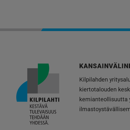
KANSAINVÄLIN
Kilpilahden yritysa
kiertotalouden kesk
kemianteollisuutta
ilmastoystävällise