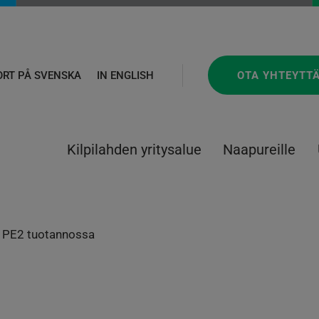
OTA YHTEYTT
ORT PÅ SVENSKA
IN ENGLISH
Kilpilahden yritysalue
Naapureille
in PE2 tuotannossa