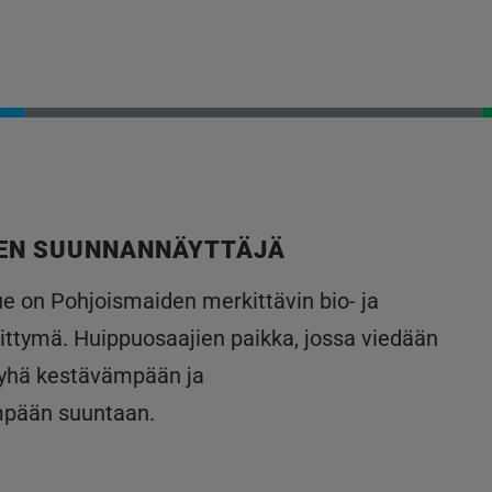
EN SUUNNANNÄYTTÄJÄ
lue on Pohjoismaiden merkittävin bio- ja
ittymä. Huippuosaajien paikka, jossa viedään
 yhä kestävämpään ja
mpään suuntaan.