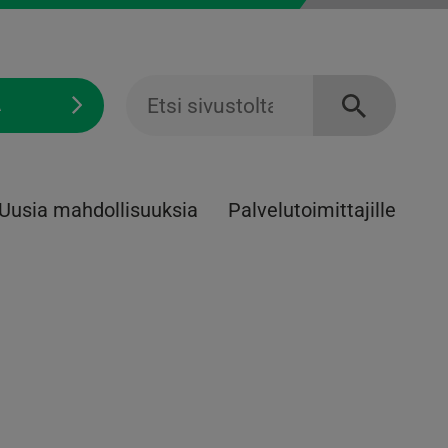
Ä
Uusia mahdollisuuksia
Palvelu­toimittajille