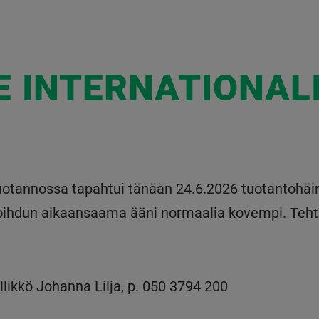
E INTERNATIONAL
uotannossa tapahtui tänään 24.6.2026 tuotantohäir
 soihdun aikaansaama ääni normaalia kovempi. Teht
llikkö Johanna Lilja, p. 050 3794 200