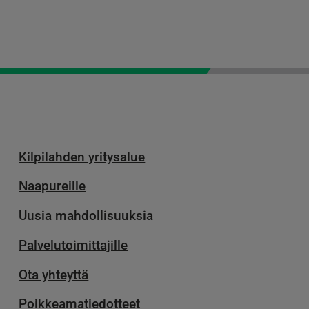
Kilpilahden yritysalue
Naapureille
Uusia mahdollisuuksia
Palvelu­toimittajille
Ota yhteyttä
Poikkeamatiedotteet