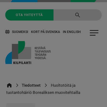
OTA YHTEYTTÄ
SUOMEKSI
KORT PÅ SVENSKA
IN ENGLISH
Tiedotteet
Huoltotöitä ja
tuotantohäiriö Borealiksen muovitehtailla