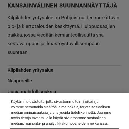
KANSAINVÄLINEN SUUNNANNÄYTTÄJÄ
Kilpilahden yritysalue on Pohjoismaiden merkittävin
bio- ja kiertotalouden keskittymä. Huippuosaajien
paikka, jossa viedään kemianteollisuutta yhä
kestävämpään ja ilmastoystävällisempään
suuntaan.
Kilpilahden yritysalue
Naapureille
Uusia mahdollisuuksia
Käytämme evästeitä, jotta sivustomme toimii oikein ja
Palvelu­toimittajille
voimme personoida sisältöä ja mainoksia, tarjota sosiaalisen
median ominaisuuksia ja analysoida tietoliikennettä. Jaamme
Ota yhteyttä
myös tietoja tavasta, jolla käytät sivustoamme sosiaalisen
median, mainonta- ja analytiikkakumppaneidemme kanssa..
Poikkeamatiedotteet