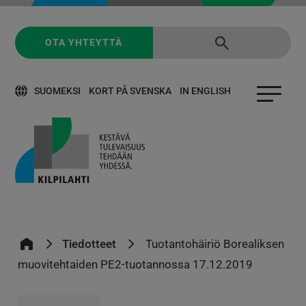
OTA YHTEYTTÄ
SUOMEKSI
KORT PÅ SVENSKA
IN ENGLISH
Tiedotteet
Tuotantohäiriö Borealiksen
muovitehtaiden PE2-tuotannossa 17.12.2019