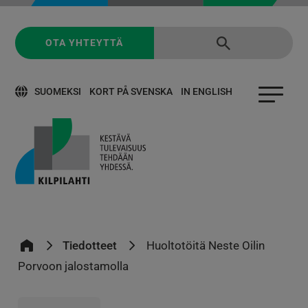
OTA YHTEYTTÄ
SUOMEKSI
KORT PÅ SVENSKA
IN ENGLISH
Tiedotteet
Huoltotöitä Neste Oilin
Porvoon jalostamolla