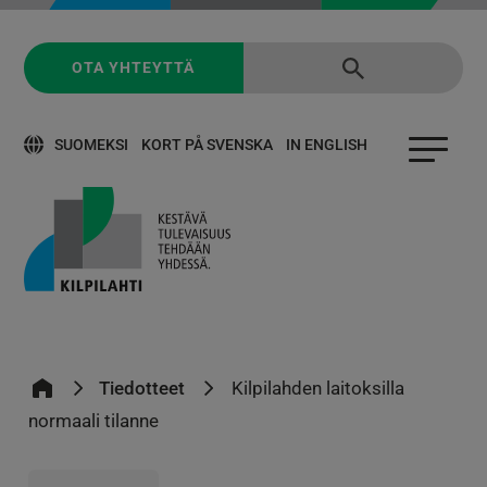
OTA YHTEYTTÄ
SUOMEKSI
KORT PÅ SVENSKA
IN ENGLISH
Tiedotteet
Kilpilahden laitoksilla
normaali tilanne