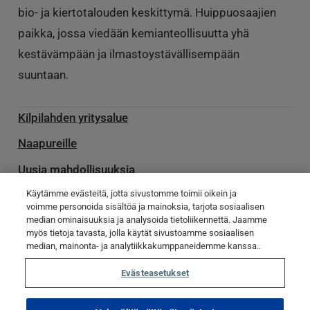
bio- ja kiertotalouden keskittymä. Huippuosaajien
paikka, jossa viedään kemianteollisuutta yhä
kestävämpään ja ilmastoystävällisempään
suuntaan.
Kilpilahden yritysalue
Naapureille
Uusia mahdollisuuksia
Käytämme evästeitä, jotta sivustomme toimii oikein ja
Palvelu­toimittajille
voimme personoida sisältöä ja mainoksia, tarjota sosiaalisen
median ominaisuuksia ja analysoida tietoliikennettä. Jaamme
Ota yhteyttä
myös tietoja tavasta, jolla käytät sivustoamme sosiaalisen
median, mainonta- ja analytiikkakumppaneidemme kanssa..
Poikkeamatiedotteet
Evästeasetukset