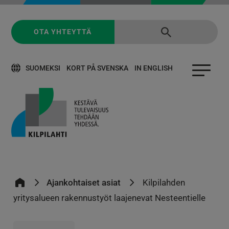
OTA YHTEYTTÄ
SUOMEKSI
KORT PÅ SVENSKA
IN ENGLISH
Ajankohtaiset asiat
Kilpilahden
yritysalueen rakennustyöt laajenevat Nesteentielle