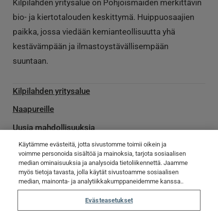
Kilpilahden yritysalue on Pohjoismaiden merkittävin
bio- ja kiertotalouden keskittymä. Huippuosaajien
paikka, jossa viedään kemianteollisuutta yhä
kestävämpään ja ilmastoystävällisempään
suuntaan.
Kilpilahden yritysalue
Naapureille
Uusia mahdollisuuksia
Käytämme evästeitä, jotta sivustomme toimii oikein ja
Palvelu­toimittajille
voimme personoida sisältöä ja mainoksia, tarjota sosiaalisen
median ominaisuuksia ja analysoida tietoliikennettä. Jaamme
Ota yhteyttä
myös tietoja tavasta, jolla käytät sivustoamme sosiaalisen
median, mainonta- ja analytiikkakumppaneidemme kanssa..
Poikkeamatiedotteet
Evästeasetukset