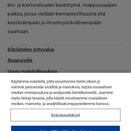
bio- ja kiertotalouden keskittymä. Huippuosaajien
paikka, jossa viedään kemianteollisuutta yhä
kestävämpään ja ilmastoystävällisempään
suuntaan.
Kilpilahden yritysalue
Naapureille
Uusia mahdollisuuksia
Käytämme evästeitä, jotta sivustomme toimii oikein ja
Palvelu­toimittajille
voimme personoida sisältöä ja mainoksia, tarjota sosiaalisen
median ominaisuuksia ja analysoida tietoliikennettä. Jaamme
Ota yhteyttä
myös tietoja tavasta, jolla käytät sivustoamme sosiaalisen
median, mainonta- ja analytiikkakumppaneidemme kanssa..
Poikkeamatiedotteet
Evästeasetukset