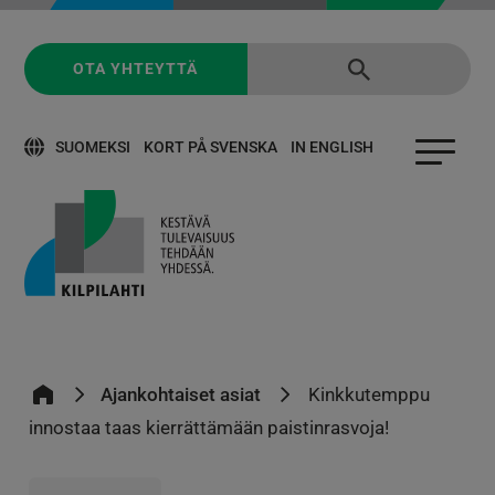
OTA YHTEYTTÄ
SUOMEKSI
KORT PÅ SVENSKA
IN ENGLISH
Ajankohtaiset asiat
Kinkkutemppu
innostaa taas kierrättämään paistinrasvoja!