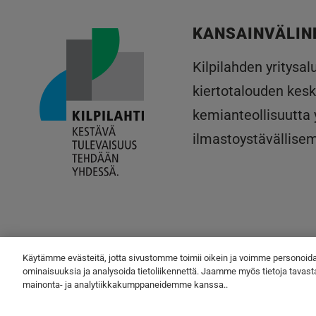
KANSAINVÄLIN
Kilpilahden yritysa
kiertotalouden kesk
kemianteollisuutta
ilmastoystävällise
Käytämme evästeitä, jotta sivustomme toimii oikein ja voimme personoida 
ominaisuuksia ja analysoida tietoliikennettä. Jaamme myös tietoja tavast
mainonta- ja analytiikkakumppaneidemme kanssa..