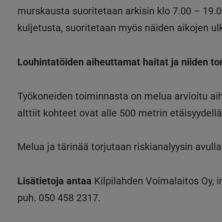
murskausta suoritetaan arkisin klo 7.00 – 19.0
kuljetusta, suoritetaan myös näiden aikojen ul
Louhintatöiden aiheuttamat haitat ja niiden t
Työkoneiden toiminnasta on melua arvioitu aih
alttiit kohteet ovat alle 500 metrin etäisyydell
Melua ja tärinää torjutaan riskianalyysin avulla
Lisätietoja antaa
Kilpilahden Voimalaitos Oy, i
puh. 050 458 2317.