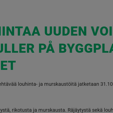
INTAA UUDEN VO
ULLER PÅ BYGGPL
ET
ehtävää louhinta- ja murskaustöitä jatketaan 31.10
ystä, rikotusta ja murskausta. Räjäytystä sekä louh