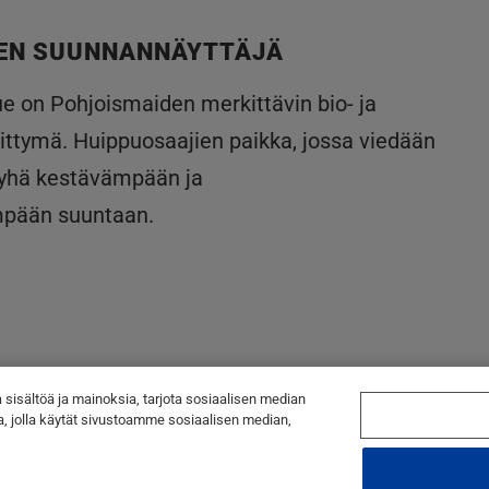
EN SUUNNANNÄYTTÄJÄ
lue on Pohjoismaiden merkittävin bio- ja
ittymä. Huippuosaajien paikka, jossa viedään
 yhä kestävämpään ja
mpään suuntaan.
sisältöä ja mainoksia, tarjota sosiaalisen median
a, jolla käytät sivustoamme sosiaalisen median,