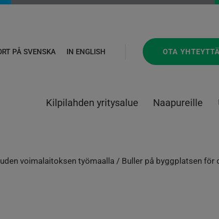
OTA YHTEYTT
ORT PÅ SVENSKA
IN ENGLISH
Kilpilahden yritysalue
Naapureille
uden voimalaitoksen työmaalla / Buller på byggplatsen för d