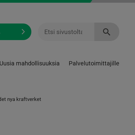
Ä
Uusia mahdollisuuksia
Palvelu­toimittajille
et nya kraftverket