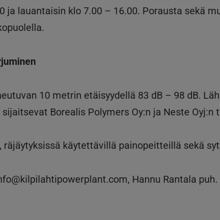
0 ja lauantaisin klo 7.00 – 16.00. Porausta sekä mu
kopuolella.
orjuminen
eutuvan 10 metrin etäisyydellä 83 dB – 98 dB. Läh
ä sijaitsevat Borealis Polymers Oy:n ja Neste Oyj:n 
, räjäytyksissä käytettävillä painopeitteillä sekä s
nfo@kilpilahtipowerplant.com, Hannu Rantala puh. 