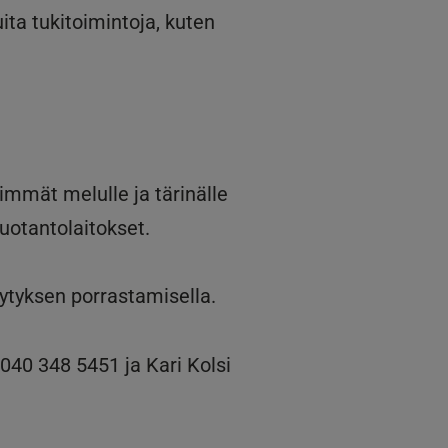
ita tukitoimintoja, kuten
immät melulle ja tärinälle
tuotantolaitokset.
ytytyksen porrastamisella.
040 348 5451 ja Kari Kolsi