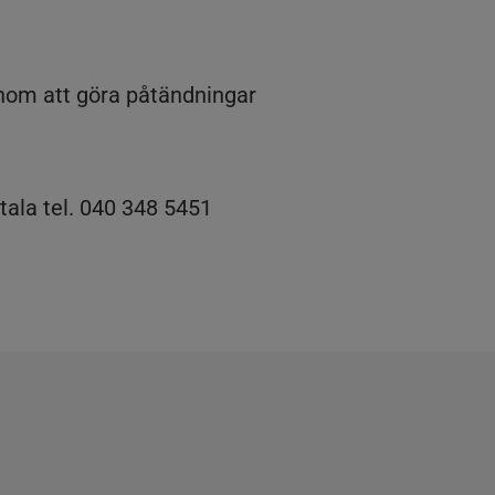
enom att göra påtändningar
ala tel. 040 348 5451