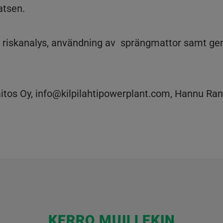
atsen.
en riskanalys, användning av sprängmattor samt g
itos Oy, info@kilpilahtipowerplant.com, Hannu Rant
KERRO MUILLEKIN