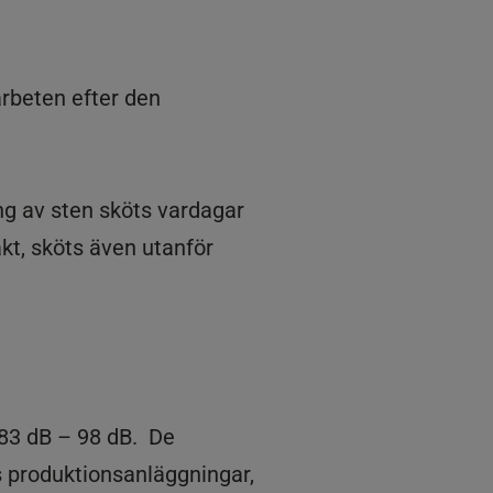
arbeten efter den
g av sten sköts vardagar
kt, sköts även utanför
 83 dB – 98 dB. De
s produktionsanläggningar,