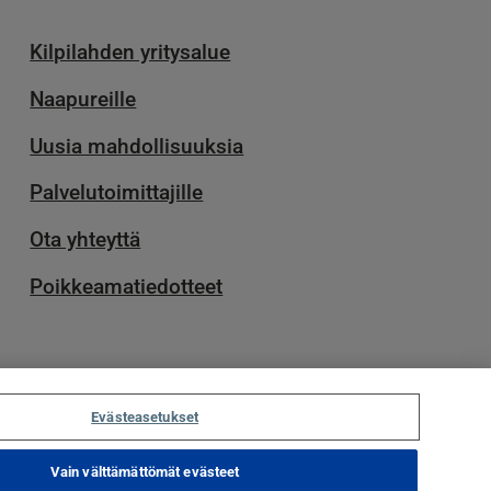
Kilpilahden yritysalue
Naapureille
Uusia mahdollisuuksia
Palvelu­toimittajille
Ota yhteyttä
Poikkeamatiedotteet
Evästeasetukset
Vain välttämättömät evästeet