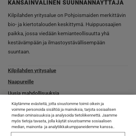
KANSAINVÄLINEN SUUNNANNÄYTTÄJÄ
Kilpilahden yritysalue on Pohjoismaiden merkittävin
bio- ja kiertotalouden keskittymä. Huippuosaajien
paikka, jossa viedään kemianteollisuutta yhä
kestävämpään ja ilmastoystävällisempään
suuntaan.
Kilpilahden yritysalue
Naapureille
Uusia mahdollisuuksia
Käytämme evästeitä, jotta sivustomme toimii oikein ja
Palvelu­toimittajille
voimme personoida sisältöä ja mainoksia, tarjota sosiaalisen
median ominaisuuksia ja analysoida tietoliikennettä. Jaamme
Ota yhteyttä
myös tietoja tavasta, jolla käytät sivustoamme sosiaalisen
median, mainonta- ja analytiikkakumppaneidemme kanssa..
Poikkeamatiedotteet