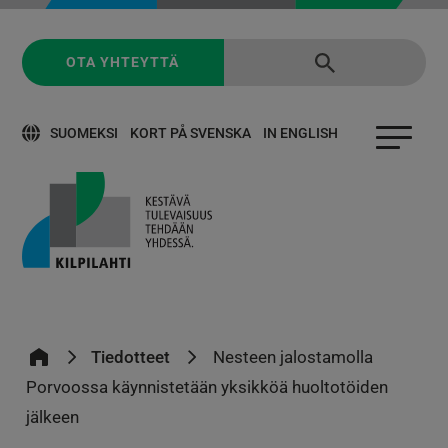
OTA YHTEYTTÄ
SUOMEKSI
KORT PÅ SVENSKA
IN ENGLISH
Tiedotteet
Nesteen jalostamolla
Porvoossa käynnistetään yksikköä huoltotöiden
jälkeen