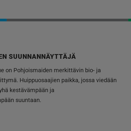
EN SUUNNANNÄYTTÄJÄ
lue on Pohjoismaiden merkittävin bio- ja
ittymä. Huippuosaajien paikka, jossa viedään
 yhä kestävämpään ja
mpään suuntaan.