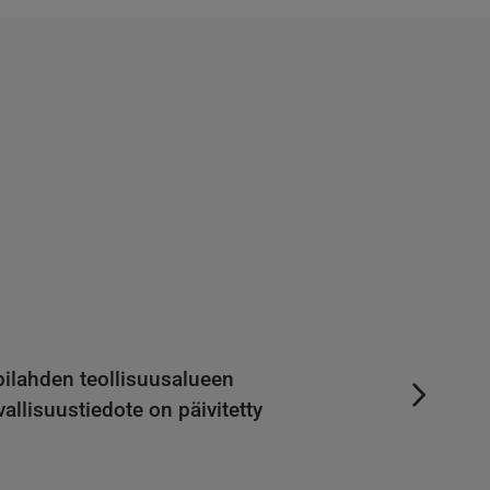
pilahden teollisuusalueen
vallisuustiedote on päivitetty