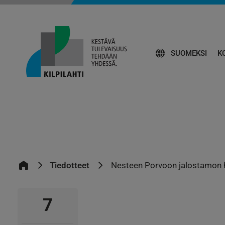
SUOMEKSI
K
Tiedotteet
Nesteen Porvoon jalostamon hu
7