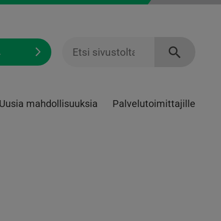
Ä
Uusia mahdollisuuksia
Palvelu­toimittajille