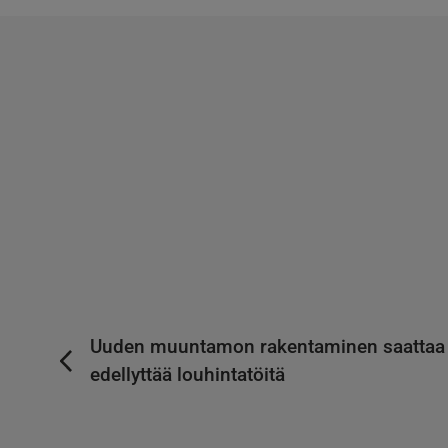
Uuden muuntamon rakentaminen saattaa
edellyttää louhintatöitä