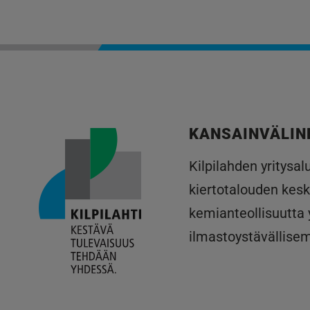
KANSAINVÄLIN
Kilpilahden yritysa
kiertotalouden kesk
kemianteollisuutta
ilmastoystävällise