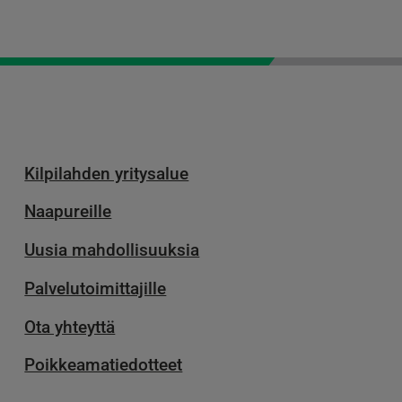
Kilpilahden yritysalue
Naapureille
Uusia mahdollisuuksia
Palvelu­toimittajille
Ota yhteyttä
Poikkeamatiedotteet