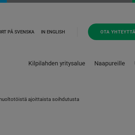
OTA YHTEYTT
ORT PÅ SVENSKA
IN ENGLISH
Kilpilahden yritysalue
Naapureille
oltotöistä ajoittaista soihdutusta