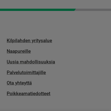
Kilpilahden yritysalue
Naapureille
Uusia mahdollisuuksia
Palvelu­toimittajille
Ota yhteyttä
Poikkeamatiedotteet