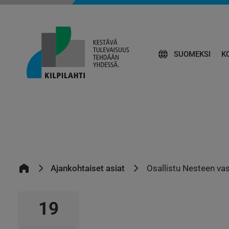
SUOMEKSI
K
Ajankohtaiset asiat
Osallistu Nesteen va
19