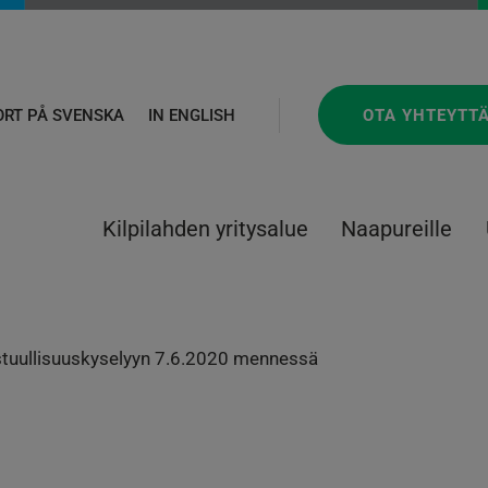
OTA YHTEYTT
ORT PÅ SVENSKA
IN ENGLISH
Kilpilahden yritysalue
Naapureille
stuullisuuskyselyyn 7.6.2020 mennessä