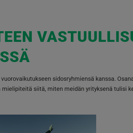
TEEN VASTUULLI
ESSÄ
ja vuorovaikutukseen sidosryhmiensä kanssa. Osan
lipiteitä siitä, miten meidän yrityksenä tulisi ke