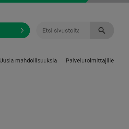
Ä
Uusia mahdollisuuksia
Palvelu­toimittajille