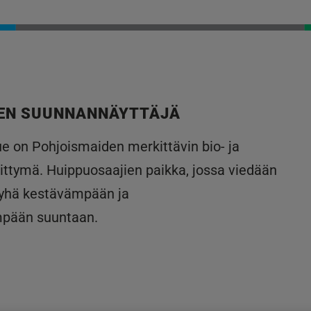
EN SUUNNANNÄYTTÄJÄ
lue on Pohjoismaiden merkittävin bio- ja
ittymä. Huippuosaajien paikka, jossa viedään
 yhä kestävämpään ja
mpään suuntaan.