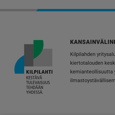
KANSAINVÄLIN
Kilpilahden yritysa
kiertotalouden kesk
kemianteollisuutta
ilmastoystävällise