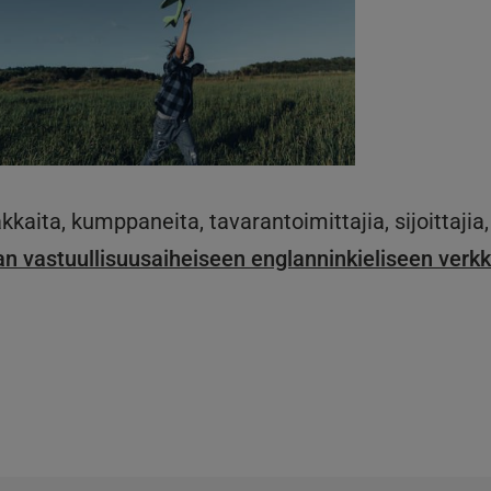
ta, kumppaneita, tavarantoimittajia, sijoittajia,
n vastuullisuusaiheiseen englanninkieliseen verkk