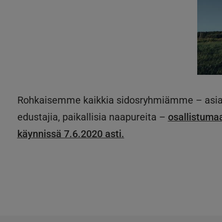
Rohkaisemme kaikkia sidosryhmiämme – asiakkai
edustajia, paikallisia naapureita –
osallistumaa
käynnissä 7.6.2020 asti.