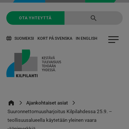
OTA YHTEYTTÄ
SUOMEKSI
KORT PÅ SVENSKA
IN ENGLISH
Ajankohtaiset asiat
Suuronnettomuusharjoitus Kilpilahdessa 25.9. –
teollisuusalueella käytetään yleinen vaara
-äänimerkkiä