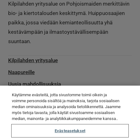
Kilpilahden yritysalue on Pohjoismaiden merkittävin
bio- ja kiertotalouden keskittymä. Huippuosaajien
paikka, jossa viedään kemianteollisuutta yhä
kestävämpään ja ilmastoystävällisempään
suuntaan.
Kilpilahden yritysalue
Naapureille
Uusia mahdollisuuksia
Käytämme evästeitä, jotta sivustomme toimii oikein ja
Palvelu­toimittajille
voimme personoida sisältöä ja mainoksia, tarjota sosiaalisen
median ominaisuuksia ja analysoida tietoliikennettä. Jaamme
Ota yhteyttä
myös tietoja tavasta, jolla käytät sivustoamme sosiaalisen
Poikkeamatiedotteet
median, mainonta- ja analytiikkakumppaneidemme kanssa..
Evästeasetukset