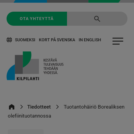
OTA YHTEYTTÄ
SUOMEKSI
KORT PÅ SVENSKA
IN ENGLISH
Tiedotteet
Tuotantohäiriö Borealiksen
olefiinituotannossa