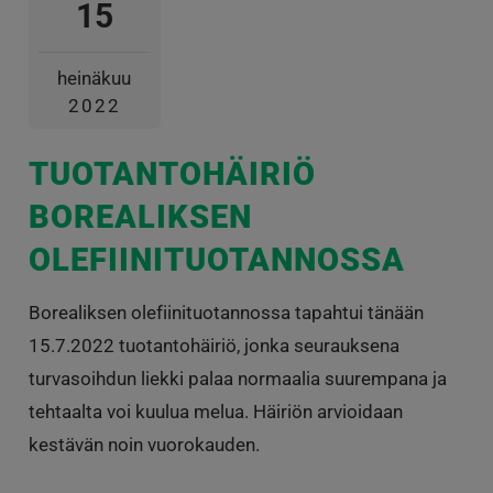
15
heinäkuu
2022
TUOTANTOHÄIRIÖ
BOREALIKSEN
OLEFIINITUOTANNOSSA
Borealiksen olefiinituotannossa tapahtui tänään
15.7.2022 tuotantohäiriö, jonka seurauksena
turvasoihdun liekki palaa normaalia suurempana ja
tehtaalta voi kuulua melua. Häiriön arvioidaan
kestävän noin vuorokauden.