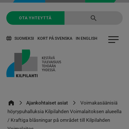
OTA YHTEYTTÄ
SUOMEKSI
KORT PÅ SVENSKA
IN ENGLISH
Ajankohtaiset asiat
Voimakasäänisiä
höyrypuhalluksia Kilpilahden Voimalaitoksen alueella
/ Kraftiga blåsningar på området till Kilpilahden
Voimalaitos