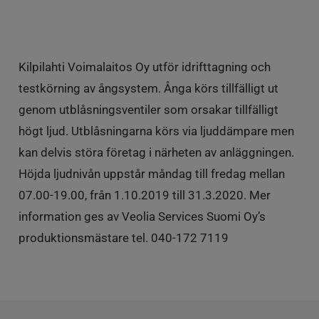
Kilpilahti Voimalaitos Oy utför idrifttagning och
testkörning av ångsystem. Ånga körs tillfälligt ut
genom utblåsningsventiler som orsakar tillfälligt
högt ljud. Utblåsningarna körs via ljuddämpare men
kan delvis störa företag i närheten av anläggningen.
Höjda ljudnivån uppstår måndag till fredag mellan
07.00-19.00, från 1.10.2019 till 31.3.2020. Mer
information ges av Veolia Services Suomi Oy’s
produktionsmästare tel. 040-172 7119