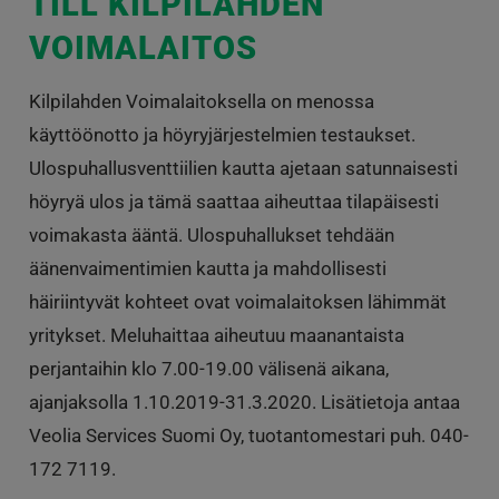
TILL KILPILAHDEN
VOIMALAITOS
Kilpilahden Voimalaitoksella on menossa
käyttöönotto ja höyryjärjestelmien testaukset.
Ulospuhallusventtiilien kautta ajetaan satunnaisesti
höyryä ulos ja tämä saattaa aiheuttaa tilapäisesti
voimakasta ääntä. Ulospuhallukset tehdään
äänenvaimentimien kautta ja mahdollisesti
häiriintyvät kohteet ovat voimalaitoksen lähimmät
yritykset. Meluhaittaa aiheutuu maanantaista
perjantaihin klo 7.00-19.00 välisenä aikana,
ajanjaksolla 1.10.2019-31.3.2020. Lisätietoja antaa
Veolia Services Suomi Oy, tuotantomestari puh. 040-
172 7119.