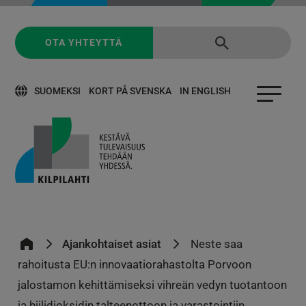
OTA YHTEYTTÄ
SUOMEKSI
KORT PÅ SVENSKA
IN ENGLISH
Ajankohtaiset asiat
Neste saa
rahoitusta EU:n innovaatiorahastolta Porvoon
jalostamon kehittämiseksi vihreän vedyn tuotantoon
ja hiilidioksidin talteenottoon ja varastointiin