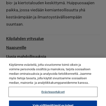
bio- ja kiertotalouden keskittymä. Huippuosaajien
paikka, jossa viedään kemianteollisuutta yhä
kestävämpään ja ilmastoystävällisempään
suuntaan.
Kilpilahden yritysalue
Naapureille
Uusia mahdollisuuksia
Käytämme evästeitä, jotta sivustomme toimii oikein ja
Palvelu­toimittajille
voimme personoida sisältöä ja mainoksia, tarjota sosiaalisen
median ominaisuuksia ja analysoida tietoliikennettä. Jaamme
Ota yhteyttä
myös tietoja tavasta, jolla käytät sivustoamme sosiaalisen
Poikkeamatiedotteet
median, mainonta- ja analytiikkakumppaneidemme kanssa..
Evästeasetukset
© Kilpilahti 2023
Tietosuojaseloste
Evästekäytännöt
Vain välttämättömät evästeet