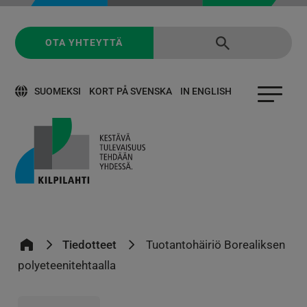
OTA YHTEYTTÄ
SUOMEKSI
KORT PÅ SVENSKA
IN ENGLISH
Tiedotteet
Tuotantohäiriö Borealiksen
polyeteenitehtaalla