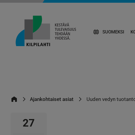
SUOMEKSI
K
Ajankohtaiset asiat
Uuden vedyn tuotanto
27