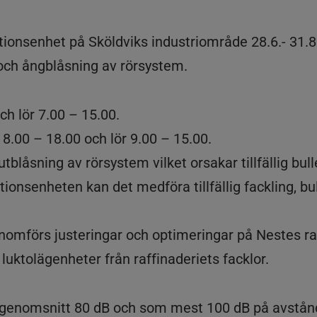
ionsenhet på Sköldviks industriområde 28.6.- 31.
och ångblåsning av rörsystem.
ch lör 7.00 – 15.00.
8.00 – 18.00 och lör 9.00 – 15.00.
tblåsning av rörsystem vilket orsakar tillfällig bull
onsenheten kan det medföra tillfällig fackling, bu
mförs justeringar och optimeringar på Nestes raffi
 luktolägenheter från raffinaderiets facklor.
i genomsnitt 80 dB och som mest 100 dB på avstån