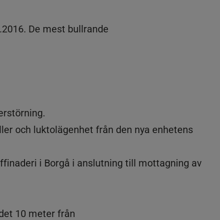
8.2016. De mest bullrande
erstörning.
ller och luktolägenhet från den nya enhetens
naderi i Borgå i anslutning till mottagning av
det 10 meter från