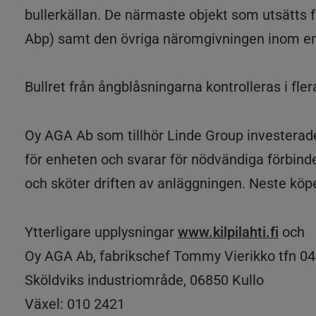
bullerkällan. De närmaste objekt som utsätts f
Abp) samt den övriga näromgivningen inom en
Bullret från ångblåsningarna kontrolleras i f
Oy AGA Ab som tillhör Linde Group investerade
för enheten och svarar för nödvändiga förbindel
och sköter driften av anläggningen. Neste köpe
Ytterligare upplysningar
www.kilpilahti.fi
och
Oy AGA Ab, fabrikschef Tommy Vierikko tfn 0
Sköldviks industriområde, 06850 Kullo
Växel: 010 2421