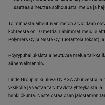
saattaa aiheuttaa soihdutusta, melua ja haj
Toiminnasta aiheutuvan melon arvioidaan olev
kohteesta on 10 metriä. Lähimmät melulle altti
Polymers Oy ja Neste Oyj tuotantolaitokset) j
Höyrypuhalluksista aiheutuvaa melua tarkkail
äänenvaimennin.
Linde Groupiin kuuluva Oy AGA Ab investoi ja 
yksikölle ja vastaa tarvittavista yhteyksistä j
henkilökunta. Neste ostaa osan jalostamon ta