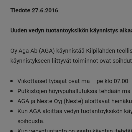
Tiedote 27.6.2016
Uuden vedyn tuotantoyksikön käynnistys alka
Oy Aga Ab (AGA) käynnistää Kilpilahden teolli
käynnistykseen liittyvät toiminnot ovat soihdu
Viikottaiset työajat ovat ma – pe klo 07.00 –
Putkistojen höyrypuhallutuksia tehdään ma –
AGA ja Neste Oyj (Neste) aloittavat heinäku
Kun AGA aloittaa vedyn tuotantoyksikön käyn
soihdusta.
Kun vedyntuotanto on saatu käyntiin, tehdä