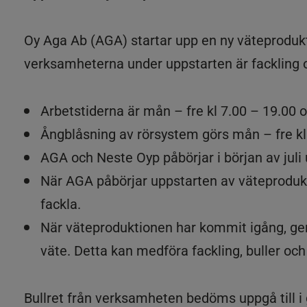
Oy Aga Ab (AGA) startar upp en ny väteprodukt
verksamheterna under uppstarten är fackling 
Arbetstiderna är mån – fre kl 7.00 – 19.00 o
Ångblåsning av rörsystem görs mån – fre kl 
AGA och Neste Oyp påbörjar i början av juli u
När AGA påbörjar uppstarten av väteprodukti
fackla.
När väteproduktionen har kommit igång, geno
väte. Detta kan medföra fackling, buller och
Bullret från verksamheten bedöms uppgå till 