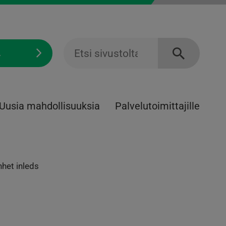
Ä
Uusia mahdollisuuksia
Palvelu­toimittajille
het inleds