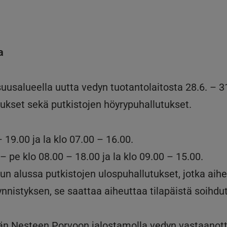
a
suusalueella uutta vedyn tuotantolaitosta 28.6. –
tukset sekä putkistojen höyrypuhallutukset.
 19.00 ja la klo 07.00 – 16.00.
 pe klo 08.00 – 18.00 ja la klo 09.00 – 15.00.
un alussa putkistojen ulospuhallutukset, jotka aihe
nistyksen, se saattaa aiheuttaa tilapäistä soihdu
än Nesteen Porvoon jalostamolla vedyn vastaanottam