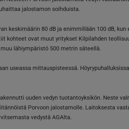
uhaittaa jalostamon soihduista.
an keskimäärin 80 dB ja enimmillään 100 dB, kun 
it kohteet ovat muut yritykset Kilpilahden teollisu
a muu lähiympäristö 500 metrin säteellä.
laan useassa mittauspisteessä. Höyrypuhalluksiss
rakennutti uuden vedyn tuotantoyksikön. Neste val
a liitännöistä Porvoon jalostamolle. Laitoksesta vas
rvitsemasta vedystä AGAlta.