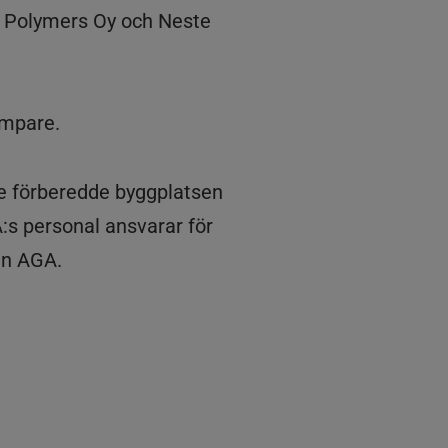
is Polymers Oy och Neste
ämpare.
te förberedde byggplatsen
A:s personal ansvarar för
ån AGA.