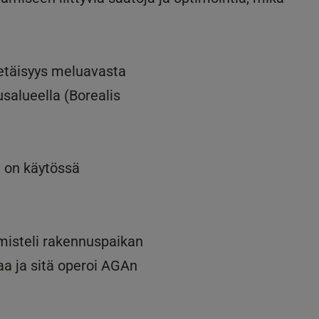
etäisyys meluavasta
usalueella (Borealis
a on käytössä
misteli rakennuspaikan
taa ja sitä operoi AGAn