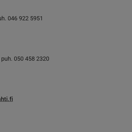
uh. 046 922 5951
, puh. 050 458 2320
hti.fi