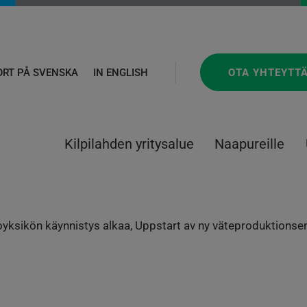
OTA YHTEYTT
ORT PÅ SVENSKA
IN ENGLISH
Kilpilahden yritysalue
Naapureille
yksikön käynnistys alkaa, Uppstart av ny väteproduktionsen