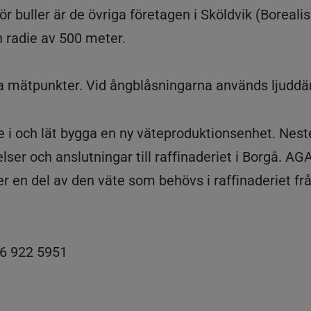
ör buller är de övriga företagen i Sköldvik (Boreal
 radie av 500 meter.
lera mätpunkter. Vid ångblåsningarna används ljudd
 i och lät bygga en ny väteproduktionsenhet. Nes
ser och anslutningar till raffinaderiet i Borgå. AG
r en del av den väte som behövs i raffinaderiet fr
46 922 5951