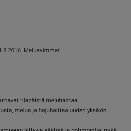
 31.8.2016. Meluavimmat
uttavat tilapäistä meluhaittaa.
tusta, melua ja hajuhaittaa uuden yksikön
iseen liittyviä säätöjä ja optimointia, mikä